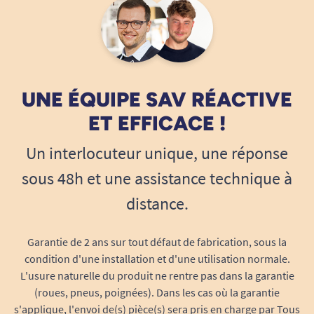
béquilles se fixe solidement aux tubes du
cadre, avec des colliers rapides et
résistants, sans outils spécifiques ou
modifications permanentes sur le fauteuil.
Positionnement adaptable :
montez-le à
UNE ÉQUIPE SAV RÉACTIVE
droite ou à gauche selon vos besoins et vos
habitudes, pour privilégier l’accessibilité ou
ET EFFICACE !
la discrétion.
Un interlocuteur unique, une réponse
Compatibilité optimale :
étudié
sous 48h et une assistance technique à
spécialement pour le V500, il épouse
parfaitement la structure et ne gêne ni les
distance.
roues, ni les autres accessoires.
Ce support accueille simultanément une ou
Garantie de 2 ans sur tout défaut de fabrication, sous la
deux béquilles (ou cannes anglaises, voire
condition d'une installation et d'une utilisation normale.
cannes droites selon leur diamètre). Il maintient
L'usure naturelle du produit ne rentre pas dans la garantie
les béquilles verticalement, grâce à des bagues
(roues, pneus, poignées). Dans les cas où la garantie
de serrage souples, tout en évitant tout contact
s'applique, l'envoi de(s) pièce(s) sera pris en charge par Tous