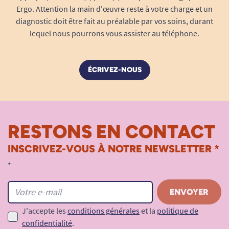
Ergo. Attention la main d'œuvre reste à votre charge et un
gênant avec vos mains lors de la propulsion ou
diagnostic doit être fait au préalable par vos soins, durant
lors de l’utilisation des accoudoirs.
lequel nous pourrons vous assister au téléphone.
Praticité et sécurité au quotidien
Le choix d’un repose béquilles robuste est
ÉCRIVEZ-NOUS
crucial pour garantir la
sécurité
sur tous types
de déplacements :
Maintien optimal
: évite que les béquilles
ne tombent lors des déplacements ou lors
RESTONS EN CONTACT
du franchissement de trottoirs, seuils ou
INSCRIVEZ-VOUS À NOTRE NEWSLETTER *
rampes.
Accès immédiat
: vos béquilles restent à
*
portée de main à tout moment, facilitant la
montée ou la descente du fauteuil,
notamment dans les lieux publics.
J'accepte les
conditions générales
et la
politique de
Sécurité renforcée
: réduction du risque de
confidentialité
.