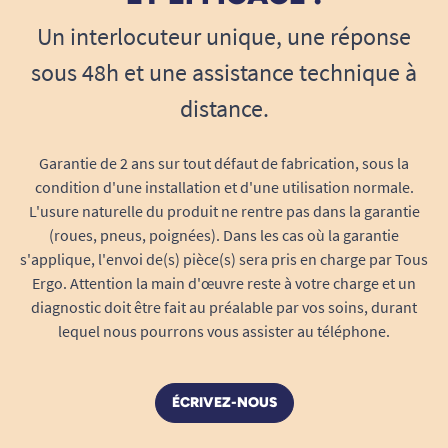
l’humidité pour éviter la sensation de
Un interlocuteur unique, une réponse
moiteur, idéale pour des sessions d’assise
sous 48h et une assistance technique à
prolongée.
Son tissage dense et souple offre une
distance.
barrière douce entre la peau et la surface
du coussin viscoélastique, favorisant la
Garantie de 2 ans sur tout défaut de fabrication, sous la
détente et la diminution des points de
condition d'une installation et d'une utilisation normale.
pression.
L'usure naturelle du produit ne rentre pas dans la garantie
Mise en place rapide et maintien parfait
(roues, pneus, poignées). Dans les cas où la garantie
s'applique, l'envoi de(s) pièce(s) sera pris en charge par Tous
Grâce à sa forme carrée et son contour
Ergo. Attention la main d'œuvre reste à votre charge et un
élastiqué, la housse s’installe en quelques
diagnostic doit être fait au préalable par vos soins, durant
secondes, sans effort particulier.
lequel nous pourrons vous assister au téléphone.
Elle épouse parfaitement l’anneau ou le
coussin bouée à mémoire de forme, quelle
que soit sa taille standard (dimensions
ÉCRIVEZ-NOUS
compatibles indiquées ci-dessus).