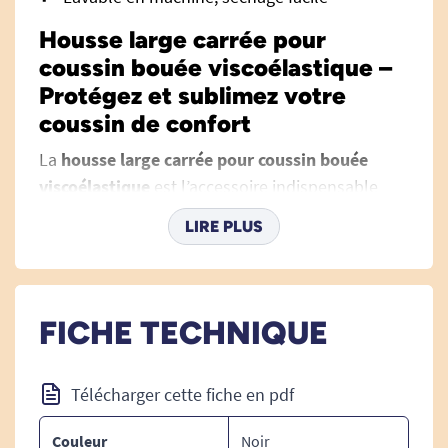
Housse large carrée pour
coussin bouée viscoélastique –
Protégez et sublimez votre
coussin de confort
La
housse large carrée pour coussin bouée
viscoélastique
est l’accessoire indispensable
pour prolonger la durée de vie, optimiser
LIRE PLUS
l’hygiène et apporter une touche élégante à
votre coussin anneau à mémoire de forme.
Conçue spécifiquement pour s’adapter aux
coussins en forme d’anneau ou bouée, elle
FICHE TECHNIQUE
marie à la perfection confort, protection et
facilité d’entretien pour un usage quotidien en
Télécharger cette fiche en pdf
toute sérénité.
Couleur
Noir
Idéale pour toutes les personnes souhaitant