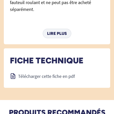
fauteuil roulant et ne peut pas être acheté
séparément.
Guide des tailles de coussin :
LIRE PLUS
T4 : largeur de 33 cm à 38 cm.
T7 : largeur de 39 cm à 44 cm.
FICHE TECHNIQUE
T10 : largeur de 45cm à 50 cm.
T13 : largeur de 51 à 56 cm.
Télécharger cette fiche en pdf
T16 : largeur de 57 à 65 cm.
PRODUITS RECOMMANDÉS