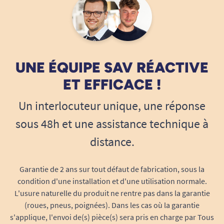
compromis sur l’autonomie.
Optimisez vos déplacements en toute
liberté
Se déplacer avec un déambulateur Let's shop
UNE ÉQUIPE SAV RÉACTIVE
procure autonomie et confort, mais il arrive
ET EFFICACE !
fréquemment d’avoir besoin d’une canne pour
des déplacements plus courts ou sur terrains
Un interlocuteur unique, une réponse
différents. Le
porte canne
vient compléter votre
sous 48h et une assistance technique à
équipement en toute logique : il vous suit
distance.
partout, prêt à accueillir votre canne lorsque
vous ne l’utilisez pas, sans vous encombrer, tout
en assurant une parfaite accessibilité.
Garantie de 2 ans sur tout défaut de fabrication, sous la
condition d'une installation et d'une utilisation normale.
Grâce à son système ingénieux, transporter sa
L'usure naturelle du produit ne rentre pas dans la garantie
canne lors de vos promenades, courses ou
(roues, pneus, poignées). Dans les cas où la garantie
visites est enfin d’une simplicité absolue. Fini les
s'applique, l'envoi de(s) pièce(s) sera pris en charge par Tous