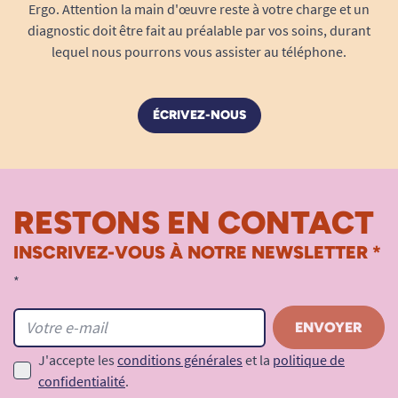
allers-retours ou l’obligation de choisir entre le
Ergo. Attention la main d'œuvre reste à votre charge et un
diagnostic doit être fait au préalable par vos soins, durant
déambulateur et la canne : combinez les deux,
lequel nous pourrons vous assister au téléphone.
sans contrainte.
Fixation rapide et universelle
ÉCRIVEZ-NOUS
Montage simple : Le porte canne s’installe
sans outils spécifiques sur le cadre du
déambulateur Let's shop. Un système de
fixation solide en deux parties (haute et
RESTONS EN CONTACT
basse) permet une pose rapide et fiable.
Convient à la majorité des modèles de
INSCRIVEZ-VOUS À NOTRE NEWSLETTER *
canne, qu’elles soient à poignée ronde,
*
courbée ou ergonomique, ainsi qu’aux
différentes épaisseurs de tubes.
Adapté pour un usage quotidien grâce à
J'accepte les
ses matériaux résistants et son maintien
conditions générales
et la
politique de
confidentialité
.
sécurisé.