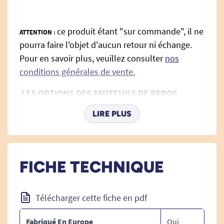
ce produit étant "sur commande", il ne
ATTENTION :
pourra faire l'objet d'aucun retour ni échange.
Pour en savoir plus, veuillez consulter
nos
conditions générales de vente.
LES OPTIONS DES FAUTEUILS DE REPOS
DOIVENT ETRE PREVUES A LA FABRICATION ET
LIRE PLUS
NE PEUVENT PAS ETRE COMMANDEES OU
MONTEES APRES.
Voir tous les fauteuils de relaxation.
FICHE TECHNIQUE
Télécharger cette fiche en pdf
Fabriqué En Europe
Oui