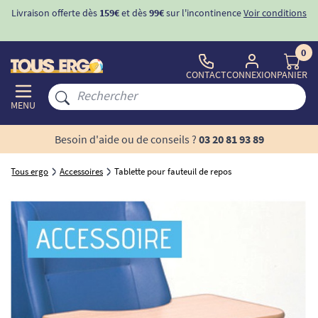
Livraison offerte dès
159€
et dès
99€
sur l'incontinence
Voir conditions
0
CONTACT
CONNEXION
PANIER
MENU
Besoin d'aide ou de conseils ?
03 20 81 93 89
Tous ergo
Accessoires
Tablette pour fauteuil de repos