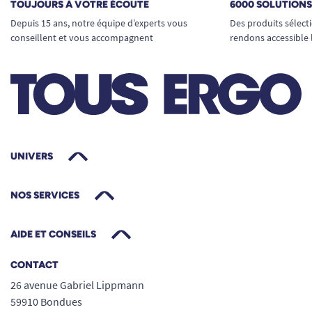
TOUJOURS À VOTRE ÉCOUTE
6000 SOLUTION
point à un autre, sans effort.
Depuis 15 ans, notre équipe d’experts vous
Des produits sélect
conseillent et vous accompagnent
rendons accessible 
Des finitions soignées, pour un
environnement valorisé et accessible
Largeur : 10,5 cm
Hauteur : 23 cm : couvre entièrement la
zone de fixation pour plus de sécurité et
d’esthétique.
Profondeur : 1,7 cm : faible épaisseur pour
UNIVERS
ne pas gêner la circulation ou l’agencement
de la pièce.
NOS SERVICES
Poids plume et matériau robuste pour une
manipulation intuitive et une longévité
AIDE ET CONSEILS
accrue.
CONTACT
Son design épuré et sa teinte neutre lui
26 avenue Gabriel Lippmann
permettent de se faire oublier dans toutes les
59910 Bondues
ambiances, modernes ou classiques. Il