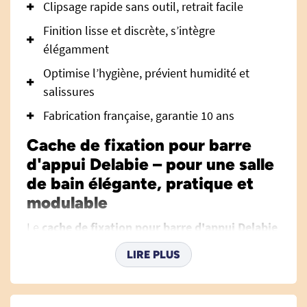
Clipsage rapide sans outil, retrait facile
Finition lisse et discrète, s’intègre
élégamment
Optimise l’hygiène, prévient humidité et
salissures
Fabrication française, garantie 10 ans
Cache de fixation pour barre
d'appui Delabie – pour une salle
de bain élégante, pratique et
modulable
Le
cache de fixation pour barre d'appui Delabie
est l'accessoire indispensable pour conserver
LIRE PLUS
l’esthétique et la modularité de votre salle de
bain, tout en assurant la protection des fixations
murales de votre barre d’appui. Pensé pour les