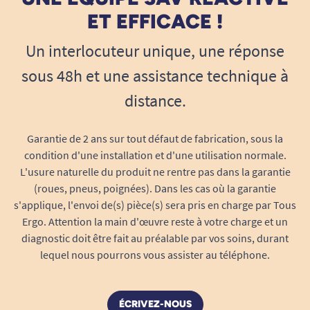
fixation, vous maîtrisez les coûts tout en
ET EFFICACE !
garantissant la sécurité et le confort des
Un interlocuteur unique, une réponse
utilisateurs.
sous 48h et une assistance technique à
Sécurité, discrétion et qualité
garanties
distance.
Protection optimale des fixations
Le cache de fixation prévient l’exposition directe
Garantie de 2 ans sur tout défaut de fabrication, sous la
des points de vissage et des platines murales
condition d'une installation et d'une utilisation normale.
L'usure naturelle du produit ne rentre pas dans la garantie
aux chocs, à l’eau et aux agents nettoyants. Il
(roues, pneus, poignées). Dans les cas où la garantie
limite l’apparition de traces d’usure, de corrosion
s'applique, l'envoi de(s) pièce(s) sera pris en charge par Tous
ou de dépôts calcaires sur votre installation,
Ergo. Attention la main d'œuvre reste à votre charge et un
préservant ainsi l’intégrité structurelle des murs
diagnostic doit être fait au préalable par vos soins, durant
et la valeur esthétique de votre salle de bain.
lequel nous pourrons vous assister au téléphone.
Convient à toutes les installations de
barres rabattables Delabie (vérifiez la
ÉCRIVEZ-NOUS