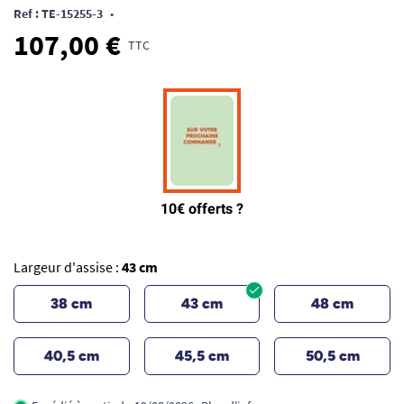
Ref : TE-15255-3
•
107,00 €
TTC
Largeur d'assise :
43 cm
38 cm
43 cm
48 cm
40,5 cm
45,5 cm
50,5 cm