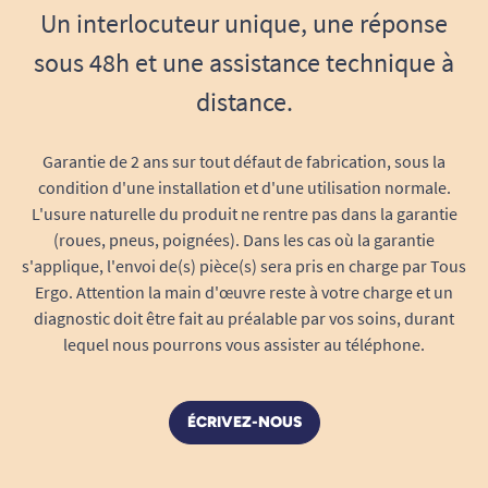
facilitent l’utilisation, même d’une seule
Un interlocuteur unique, une réponse
main. Un vrai plus lors de chaque sortie.
Facilité d'utilisation et accessibilité
sous 48h et une assistance technique à
sans égale
distance.
Le sac a été pensé pour s’adapter parfaitement
au quotidien de chaque utilisateur :
Garantie de 2 ans sur tout défaut de fabrication, sous la
condition d'une installation et d'une utilisation normale.
Ouverture orientée vers l'intérieur
:
L'usure naturelle du produit ne rentre pas dans la garantie
L’ouverture du couvercle se fait côté
(roues, pneus, poignées). Dans les cas où la garantie
déambulateur, garantissant un accès
s'applique, l'envoi de(s) pièce(s) sera pris en charge par Tous
rapide et sécurisé à vos affaires — vous
Ergo. Attention la main d'œuvre reste à votre charge et un
n’avez pas besoin de quitter les poignées ni
diagnostic doit être fait au préalable par vos soins, durant
de descendre du déambulateur pour y
lequel nous pourrons vous assister au téléphone.
accéder.
Fixation rapide
: L’attache spécifique
ÉCRIVEZ-NOUS
assure stabilité et sécurité en toutes
circonstances, que le déambulateur soit en