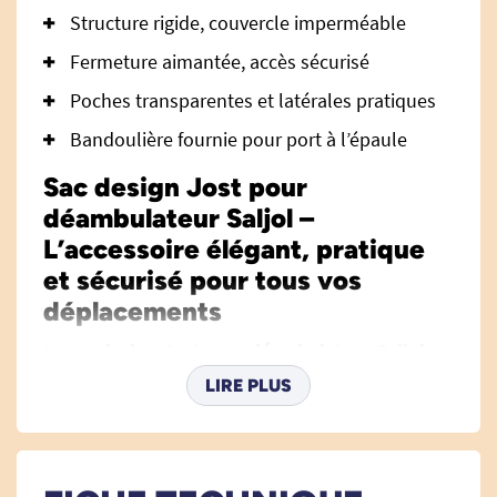
Structure rigide, couvercle imperméable
Fermeture aimantée, accès sécurisé
Poches transparentes et latérales pratiques
Bandoulière fournie pour port à l’épaule
Sac design Jost pour
déambulateur Saljol –
L’accessoire élégant, pratique
et sécurisé pour tous vos
déplacements
Le
sac design Jost pour déambulateur Saljol
allie ergonomie, style et savoir-faire. Pensé pour
LIRE PLUS
accompagner avec distinction les utilisateurs de
déambulateurs Saljol, il est développé en
collaboration avec le maroquinier allemand