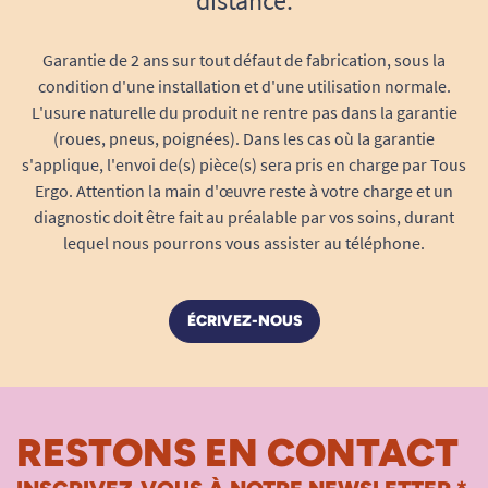
distance.
90cm convient à la grande majorité des cabines
de douche à fond plat et s’adapte à la majorité
Garantie de 2 ans sur tout défaut de fabrication, sous la
condition d'une installation et d'une utilisation normale.
des besoins, tout en restant discrète dans la
L'usure naturelle du produit ne rentre pas dans la garantie
salle de bain.
(roues, pneus, poignées). Dans les cas où la garantie
Une stabilité inégalée au cœur de votre
s'applique, l'envoi de(s) pièce(s) sera pris en charge par Tous
salle de bain
Ergo. Attention la main d'œuvre reste à votre charge et un
diagnostic doit être fait au préalable par vos soins, durant
Ces pieds assurent une fixation fiable de votre
lequel nous pourrons vous assister au téléphone.
plan de toilette repliable. Positionnés sous celui-
ci lorsqu’il est déplié et utilisé, ils absorbent le
poids de l’utilisateur, évitant ainsi tout
ÉCRIVEZ-NOUS
basculement ou affaissement accidentel. Cela
permet de sécuriser la position assise lors des
toilettes prolongées ou des soins d’hygiène
nécessitant calme et relaxation.
RESTONS EN CONTACT
Stabilité maximale
sur surface plane :