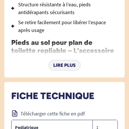
Structure résistante à l’eau, pieds
antidérapants sécurisants
Se retire facilement pour libérer l’espace
après usage
Pieds au sol pour plan de
toilette repliable – L’accessoire
essentiel pour la sécurité et la
stabilité lors de la toilette
LIRE PLUS
Les
pieds au sol pour plan de toilette repliable
sont conçus pour garantir un appui stable et
sécurisé lors des séances de toilette dans une
FICHE TECHNIQUE
cabine de douche à fond plat. Ils offrent un
soutien indispensable aux personnes à mobilité
Télécharger cette fiche en pdf
réduite, seniors ou toute personne ayant besoin
d’être rassurée lors de la toilette assise dans la
Pediatrique
1