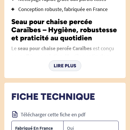
Conception robuste, fabriquée en France
Seau pour chaise percée
Caraïbes – Hygiène, robustesse
et praticité au quotidien
Le
seau pour chaise percée Caraïbes
est conçu
pour offrir une solution d’hygiène optimale aux
utilisateurs de chaises percées, à domicile
LIRE PLUS
comme en établissement de santé. Pratique,
fiable et fabriqué en France, il répond aux
besoins essentiels de confort et de sécurité, tout
FICHE TECHNIQUE
en restant facile à manipuler et à entretenir.
Un indispensable de l’autonomie au
service du bien-être
Télécharger cette fiche en pdf
Parce qu’on ne transige pas sur la propreté et
Fabriqué En France
Oui