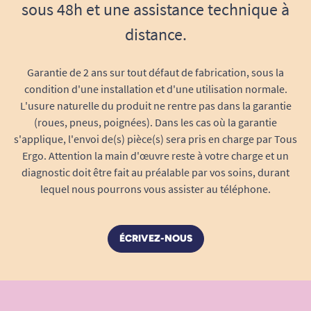
traçabilité et de respect des normes
sous 48h et une assistance technique à
sanitaires françaises et européennes.
distance.
Une conception pensée pour l’utilisateur et
l’aidant
Garantie de 2 ans sur tout défaut de fabrication, sous la
Le seau Caraïbes privilégie l’ergonomie sous
condition d'une installation et d'une utilisation normale.
toutes ses formes :
L'usure naturelle du produit ne rentre pas dans la garantie
(roues, pneus, poignées). Dans les cas où la garantie
Un poids plume de 0,35 kg :
Léger, il est
s'applique, l'envoi de(s) pièce(s) sera pris en charge par Tous
facile à manipuler même pour les
Ergo. Attention la main d'œuvre reste à votre charge et un
personnes ayant moins de force dans les
diagnostic doit être fait au préalable par vos soins, durant
mains ou les bras.
lequel nous pourrons vous assister au téléphone.
Grande capacité de 5 litres :
Idéale pour
une utilisation sereine, limitant la
fréquence des vidanges et adaptée à tous
ÉCRIVEZ-NOUS
les besoins urine et selles.
Bec verseur anti-gouttes :
Versez le
contenu facilement et proprement dans les