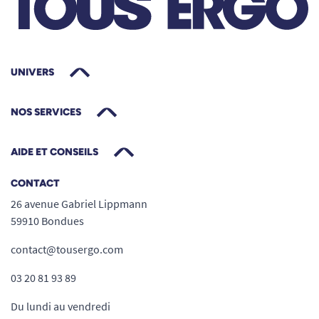
jour, EHPAD ou en clinique.
Sécurité et confort réunis pour
préserver autonomie et bien-être
Pourquoi choisir le dossier confort Page ?
UNIVERS
Favorise un appui dorsal sain et réduit la
fatigue lors des arrêts prolongés.
NOS SERVICES
Soulage les tensions lombaires lors de
l’assise tout en donnant confiance à
AIDE ET CONSEILS
l’utilisateur.
CONTACT
Améliore l’autonomie et le confort des
26 avenue Gabriel Lippmann
personnes à mobilité réduite, âgées ou en
59910 Bondues
convalescence.
Permet d’utiliser le déambulateur Page
contact@tousergo.com
dans des conditions optimales, que ce soit
03 20 81 93 89
pour un usage temporaire ou quotidien.
Le dossier confort pour déambulateur Page
Du lundi au vendredi