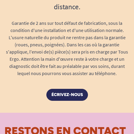
distance.
à l’aide d’un chiffon humide, s’adaptant ainsi à
une utilisation quotidienne intensive, tout en
répondant aux exigences des milieux médicaux
Garantie de 2 ans sur tout défaut de fabrication, sous la
condition d'une installation et d'une utilisation normale.
et paramédicaux.
L'usure naturelle du produit ne rentre pas dans la garantie
Adaptation et ergonomie sur-mesure
(roues, pneus, poignées). Dans les cas où la garantie
s'applique, l'envoi de(s) pièce(s) sera pris en charge par Tous
S’adapte précisément aux dimensions du
Ergo. Attention la main d'œuvre reste à votre charge et un
déambulateur Page sans gêner le pliage ou
diagnostic doit être fait au préalable par vos soins, durant
la manipulation.
lequel nous pourrons vous assister au téléphone.
Poids plume : facile à monter et démonter
sans effort.
Reste parfaitement en place, ne glisse pas
ÉCRIVEZ-NOUS
lors de l’assise ou lors du déplacement du
déambulateur.
Une installation rapide et intuitive,
sans outils
RESTONS EN CONTACT