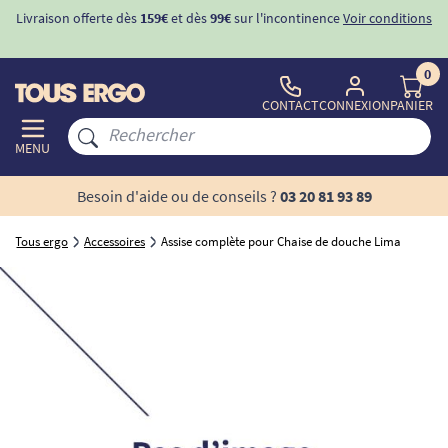
Livraison offerte dès
159€
et dès
99€
sur l'incontinence
Voir conditions
0
CONTACT
CONNEXION
PANIER
MENU
Besoin d'aide ou de conseils ?
03 20 81 93 89
Tous ergo
Accessoires
Assise complète pour Chaise de douche Lima