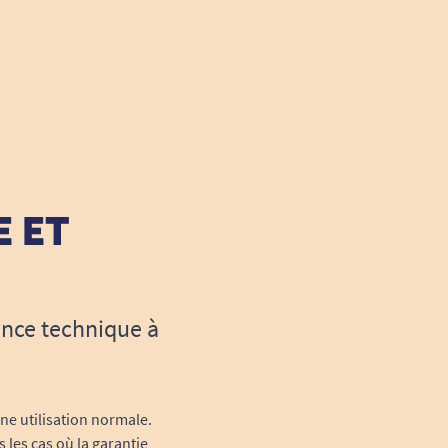
E ET
ance technique à
une utilisation normale.
 les cas où la garantie