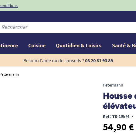
conditions
-10%
avec le code
ntinence
Cuisine
Quotidien & Loisirs
Santé & B
Besoin d'aide ou de conseils ?
03 20 81 93 89
r Pettermann
Petermann
Housse d
élévate
Ref : TE-19574
•
54,90 €