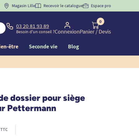
 "
BIENVENUE
Magasin Lille
" pour
la 1ère commande d'incontinence
Recevoir le catalogue
Espace pro
0
03 20 81 93 89
Connexion
Panier
/ Devis
Besoin d'un conseil ?
ien-être
Seconde vie
Blog
e dossier pour siège
ur Pettermann
TTC