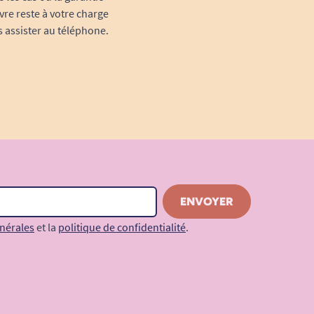
vre reste à votre charge
s assister au téléphone.
nérales
et la
politique de confidentialité
.