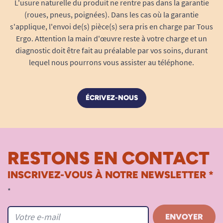
L'usure naturelle du produit ne rentre pas dans la garantie
d’adapter la posture selon les besoins
(roues, pneus, poignées). Dans les cas où la garantie
individuels, en complément du réglage de
s'applique, l'envoi de(s) pièce(s) sera pris en charge par Tous
Ergo. Attention la main d'œuvre reste à votre charge et un
l’inclinaison du fauteuil.
diagnostic doit être fait au préalable par vos soins, durant
Compatibilité parfaite et intégration
lequel nous pourrons vous assister au téléphone.
harmonieuse
Compatible uniquement avec les
fauteuils
de repos modèles PROVENCE et
ÉCRIVEZ-NOUS
LANGUEDOC
équipés de
l’option roues
pour déplacements facilités.
Palette escamotable : le repose-pieds se
RESTONS EN CONTACT
plie sous l’assise pour libérer l’espace lors
des transferts, ou lors d’un passage assis-
INSCRIVEZ-VOUS À NOTRE NEWSLETTER *
debout, garantissant l’accessibilité du
*
fauteuil en toute circonstance.
Son installation est prévue à la fabrication
du fauteuil, assurant une fixation robuste,