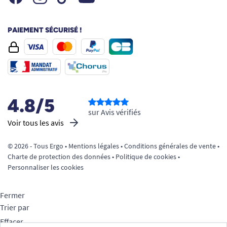
Le mécanisme d’escamotage a été pensé
pour une manipulation rapide et intuitive :
PAIEMENT SÉCURISÉ !
déployez ou repliez la palette en quelques
secondes, sans besoin d’outil ni d’effort
particulier.
Le repose-pieds, réalisé dans des
matériaux robustes et durables, conserve
4.8/5
son aspect dans le temps et s’entretient
sur Avis vérifiés
Voir tous les avis
facilement avec un chiffon doux.
Les roulettes sont prévues pour une durée
© 2026 - Tous Ergo •
Mentions légales
•
Conditions générales de vente
•
de vie optimale, conçues pour supporter de
Charte de protection des données
•
Politique de cookies
•
multiples déplacements sur divers types de
Personnaliser les cookies
sol, sans déformation ni blocage.
Ainsi, vous minimisez le temps d’entretien et
Fermer
maximisez la tranquillité d’esprit.
Trier par
Effacer