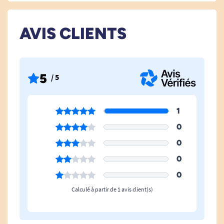
une fixation renforcée, de l’autre côté du mur,
pour "prendre en sandwich" la cloison entre la
AVIS CLIENTS
structure du Relaxa et la plaque. Ainsi, vous
profitez d’une sérénité totale lors de l’utilisation
de votre élévateur de bain, même si vos murs ne
5
/ 5
sont pas porteurs.
Sécurisez l’installation du Relaxa,
même sur des murs fragiles
1
0
Dans de nombreux logements modernes, les
salles de bain sont équipées de cloisons en
0
placo, qui ne supportent pas toujours une
0
fixation en charge importante. L’installation d’un
0
élévateur de bain implique en effet des forces de
Calculé à partir de 1 avis client(s)
traction et de suspension qui peuvent mettre à
mal l’intégrité d’un simple mur léger. La plaque
de renforcement Relaxa s’adapte à cette