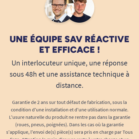
positionner à l’arrière du mur, exactement à
l’opposé des points de fixation du Relaxa. La
cloison se retrouve alors “prise en sandwich”
entre le support de l’élévateur à l’intérieur de la
UNE ÉQUIPE SAV RÉACTIVE
salle de bain, et la plaque renforcée à l’arrière,
ET EFFICACE !
côté technique ou pièce voisine. Lors des efforts
exercés par l’utilisateur ou l’appareil, la charge
Un interlocuteur unique, une réponse
est alors diffusée sur une surface bien plus large
sous 48h et une assistance technique à
que les simples chevilles ou ancrages standards,
minimisant drastiquement tout risque
distance.
d’arrachage ou de fissuration du mur.
Garantie de 2 ans sur tout défaut de fabrication, sous la
Répartition des charges sur une grande
condition d'une installation et d'une utilisation normale.
surface
L'usure naturelle du produit ne rentre pas dans la garantie
Convient aux murs à faible résistance
(roues, pneus, poignées). Dans les cas où la garantie
(
BA13, cloisons sèches, etc.
)
s'applique, l'envoi de(s) pièce(s) sera pris en charge par Tous
Garantie de longévité de la fixation, même