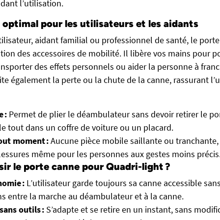
dant l’utilisation.
ptimal pour les utilisateurs et les aidants
lisateur, aidant familial ou professionnel de santé, le port
gestion des accessoires de mobilité. Il libère vos mains pour p
nsporter des effets personnels ou aider la personne à franc
te également la perte ou la chute de la canne, rassurant l’ut
 :
Permet de plier le déambulateur sans devoir retirer le po
le tout dans un coffre de voiture ou un placard.
tout moment :
Aucune pièce mobile saillante ou tranchante,
lessures même pour les personnes aux gestes moins précis
ir le porte canne pour Quadri-light ?
nomie :
L’utilisateur garde toujours sa canne accessible sans e
ons entre la marche au déambulateur et à la canne.
sans outils :
S’adapte et se retire en un instant, sans modifi