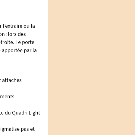
 l’extraire ou la
n : lors des
roite. Le porte
é apportée par la
t attaches
cements
te du Quadri Light
tigmatise pas et