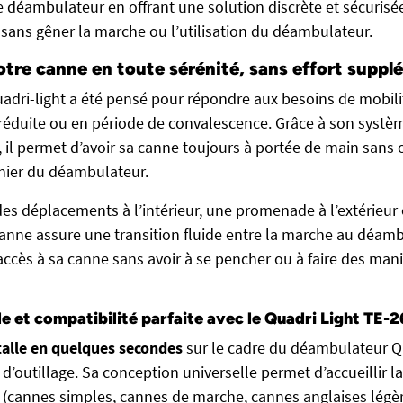
de déambulateur en offrant une solution discrète et sécurisé
 sans gêner la marche ou l’utilisation du déambulateur.
otre canne en toute sérénité, sans effort suppl
adri-light a été pensé pour répondre aux besoins de mobil
 réduite ou en période de convalescence. Grâce à son systèm
é, il permet d’avoir sa canne toujours à portée de main sans
nier du déambulateur.
es déplacements à l’intérieur, une promenade à l’extérieur 
 canne assure une transition fluide entre la marche au déamb
 l’accès à sa canne sans avoir à se pencher ou à faire des man
ile et compatibilité parfaite avec le Quadri Light TE-
talle en quelques secondes
sur le cadre du déambulateur Qu
d’outillage. Sa conception universelle permet d’accueillir l
(cannes simples, cannes de marche, cannes anglaises légères