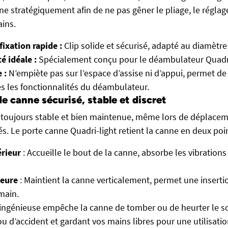
ne stratégiquement afin de ne pas gêner le pliage, le réglag
ains.
ixation rapide :
Clip solide et sécurisé, adapté au diamètre
é idéale :
Spécialement conçu pour le déambulateur Quadri
 :
N’empiète pas sur l’espace d’assise ni d’appui, permet de
tes les fonctionnalités du déambulateur.
e canne sécurisé, stable et discret
 toujours stable et bien maintenue, même lors de déplacem
és. Le porte canne Quadri-light retient la canne en deux poin
érieur
: Accueille le bout de la canne, absorbe les vibration
ieure
: Maintient la canne verticalement, permet une insertio
 main.
ingénieuse empêche la canne de tomber ou de heurter le sol
ou d’accident et gardant vos mains libres pour une utilisati