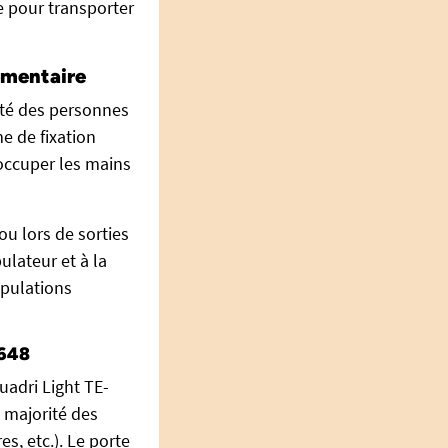
e pour transporter
émentaire
ité des personnes
e de fixation
 occuper les mains
ou lors de sorties
ulateur et à la
ipulations
2648
adri Light TE-
a majorité des
, etc.). Le porte