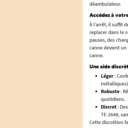
déambulateur.
Accédez à votre
À l’arrêt, il suff
replacer dans le s
pauses, des chang
canne devient un v
canne.
Une aide discrè
Léger
: Conf
métalliques)
Robuste
: R
quotidiens.
Discret
: Des
TE-2648, san
Cette discrétion f