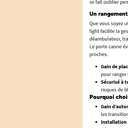
se fait oublier pen
Un rangement o
Que vous soyez uti
light facilite la 
déambulateur, tra
Le porte canne évi
proches.
Gain de place
pour ranger 
Sécurisé à 
risques de b
Pourquoi chois
Gain d’auto
les transiti
Installation 