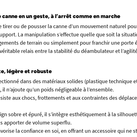
 canne en un geste, à l’arrêt comme en marche
it de tirer ou de pousser la canne d’un mouvement naturel pour
upport. La manipulation s’effectue quelle que soit la situatio
ements de terrain ou simplement pour franchir une porte ét
éritable relais entre la stabilité du déambulateur et l’agilit
te, légère et robuste
ectionné dans des matériaux solides (plastique technique e
, il n’ajoute qu’un poids négligeable à l’ensemble.
ésiste aux chocs, frottements et aux contraintes des dépla
ign sobre et épuré, il s’intègre esthétiquement à la silhouet
s apporter de volume superflu.
avorise la confiance en soi, en offrant un accessoire qui ne s