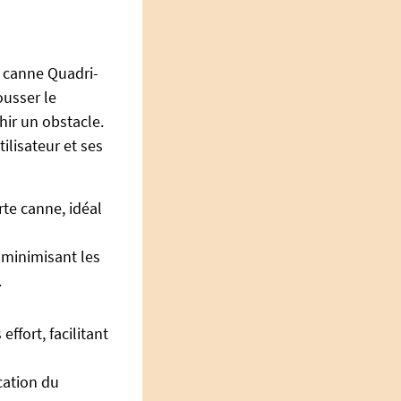
e canne Quadri-
ousser le
hir un obstacle.
ilisateur et ses
rte canne, idéal
 minimisant les
.
ffort, facilitant
cation du