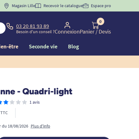
 "
BIENVENUE
Magasin Lille
" pour
la 1ère commande d'incontinence
Recevoir le catalogue
Espace pro
0
03 20 81 93 89
Connexion
Panier
/ Devis
Besoin d'un conseil ?
ien-être
Seconde vie
Blog
nne - Quadri-light
1 avis
TTC
ir du 18/08/2026
Plus d'info