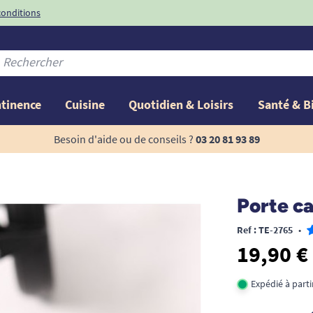
conditions
-10%
avec le code
ntinence
Cuisine
Quotidien & Loisirs
Santé & B
Besoin d'aide ou de conseils ?
03 20 81 93 89
Porte ca
Ref : TE-2765
•
19,90 €
Expédié à part