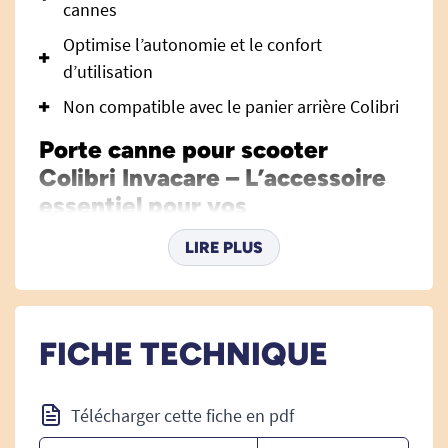
cannes
Optimise l’autonomie et le confort
d’utilisation
Non compatible avec le panier arrière Colibri
Porte canne pour scooter
Colibri Invacare – L’accessoire
essentiel pour vos
déplacements quotidiens
LIRE PLUS
Le
porte canne pour scooter Colibri Invacare
est conçu pour faciliter vos déplacements en
assurant le transport sécurisé et efficace de
FICHE TECHNIQUE
votre canne, partout où vous allez. Il s’agit d’un
accessoire indispensable pour toute personne
souhaitant garder son autonomie et sa mobilité
Télécharger cette fiche en pdf
au quotidien, sans jamais se séparer de son aide