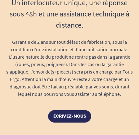
Un interlocuteur unique, une réponse
Ces dimensions optimisent la stabilité de la
sous 48h et une assistance technique à
canne en toutes circonstances, tout en
préservant la maniabilité du scooter Colibri lors
distance.
de manœuvres dans des espaces restreints.
Garantie de 2 ans sur tout défaut de fabrication, sous la
Discrétion, sécurité et robustesse
condition d'une installation et d'une utilisation normale.
Fabriqué avec des matériaux résistants, le porte
L'usure naturelle du produit ne rentre pas dans la garantie
canne supporte parfaitement les sollicitations
(roues, pneus, poignées). Dans les cas où la garantie
du quotidien. Résistant aux chocs et conditions
s'applique, l'envoi de(s) pièce(s) sera pris en charge par Tous
extérieures, il conserve son aspect et son
Ergo. Attention la main d'œuvre reste à votre charge et un
diagnostic doit être fait au préalable par vos soins, durant
efficacité sur la durée, pour un investissement
lequel nous pourrons vous assister au téléphone.
pérenne et sans surprises.
Résiste aux intempéries et à la corrosion
ÉCRIVEZ-NOUS
Design sobre et discret qui s’intègre
parfaitement à l’esthétique du scooter
Maintien sécurisé de la canne même lors