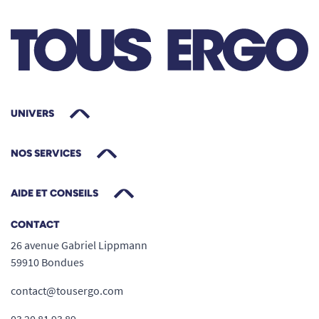
sécurise vos déplacements, valorisant votre
autonomie et votre tranquillité d’esprit.
Compatibilité et conseils d’utilisation
Le
porte canne pour scooter Colibri Invacare
est spécifiquement conçu pour s’adapter au
UNIVERS
scooter Colibri, assurant une fixation solide et
parfaitement ajustée. Attention :
NOS SERVICES
Le porte canne
n’est pas compatible
avec
le panier arrière Colibri. Il n’est pas possible
AIDE ET CONSEILS
d’installer simultanément ces deux
CONTACT
accessoires sur le scooter.
26 avenue Gabriel Lippmann
Installer le porte canne seul à l’arrière afin
59910 Bondues
de garantir stabilité, sécurité et accès
permanent à votre canne.
contact@tousergo.com
Si vous souhaitez transporter d’autres effets
03 20 81 93 89