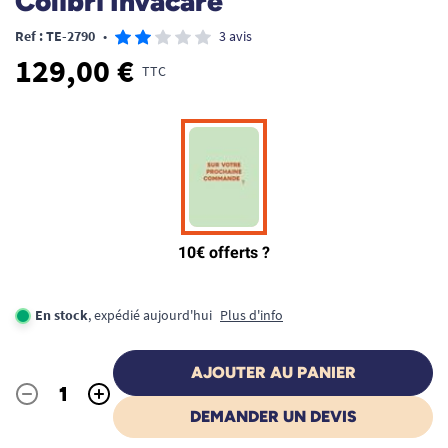
Colibri Invacare
Ref : TE-2790
•
3 avis
129,00 €
TTC
En stock
, expédié aujourd'hui
Plus d'info
AJOUTER AU PANIER
-
+
Quantité
DEMANDER UN DEVIS