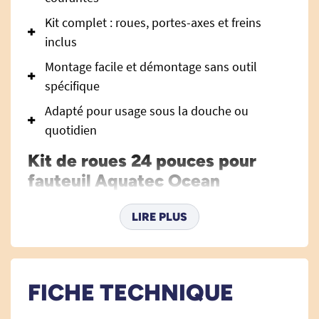
Kit complet : roues, portes-axes et freins
inclus
Montage facile et démontage sans outil
spécifique
Adapté pour usage sous la douche ou
quotidien
Kit de roues 24 pouces pour
fauteuil Aquatec Ocean
Invacare : transformez votre
fauteuil d’hygiène en version
LIRE PLUS
auto-propulsable
Le
kit de roues 24 pouces
est l’accessoire idéal
pour améliorer la polyvalence et l’autonomie
FICHE TECHNIQUE
d’un fauteuil roulant ou d’une chaise de douche