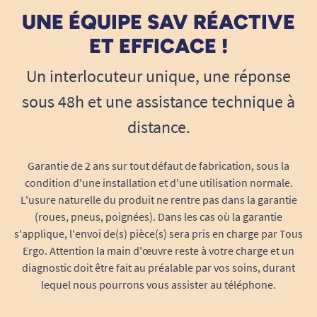
niveau de mobilité.
UNE ÉQUIPE SAV RÉACTIVE
ET EFFICACE !
Changez facilement votre fauteuil de
douche en version auto-propulsable
Un interlocuteur unique, une réponse
Ce kit apporte une solution clé-en-main pour
sous 48h et une assistance technique à
transformer en quelques minutes un fauteuil à
poussée manuelle par tiers en un fauteuil à
distance.
grandes roues, permettant à l'utilisateur de se
déplacer de façon autonome, sans avoir besoin
Garantie de 2 ans sur tout défaut de fabrication, sous la
d’une assistance permanente.
condition d'une installation et d'une utilisation normale.
L'usure naturelle du produit ne rentre pas dans la garantie
Compatibilité garantie :
Conçu pour
(roues, pneus, poignées). Dans les cas où la garantie
s’adapter sans modification aux gammes
s'applique, l'envoi de(s) pièce(s) sera pris en charge par Tous
Ocean et Ocean Vip, sans compromis sur la
Ergo. Attention la main d'œuvre reste à votre charge et un
diagnostic doit être fait au préalable par vos soins, durant
stabilité ou la sécurité.
lequel nous pourrons vous assister au téléphone.
Installation rapide :
Les axes fournis et le
système de fixation permettent une pose et