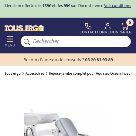
Livraison offerte dès
159€
et dès
99€
sur l'incontinence
Voir conditions
0
CONTACT
CONNEXION
PANIER
MENU
Besoin d'aide ou de conseils ?
03 20 81 93 89
Tous ergo
Accessoires
Repose-jambe complet pour Aquatec Ocean Invacare