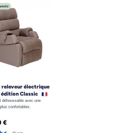
 vente
 releveur électrique
édition Classic
t déhoussable avec une
plus confortables.
0 €
15 avis