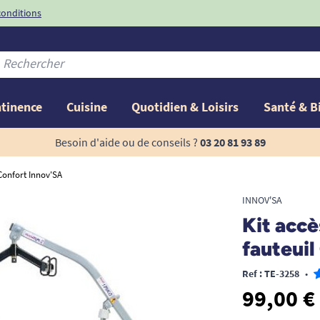
conditions
-10%
avec le code
ntinence
Cuisine
Quotidien & Loisirs
Santé & B
Besoin d'aide ou de conseils ?
03 20 81 93 89
 Confort Innov'SA
INNOV'SA
Kit accè
fauteuil
Ref : TE-3258
•
99,00 €