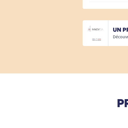
UN P
Découvr
P