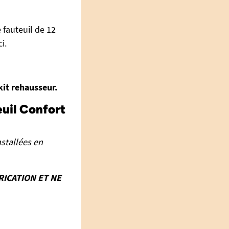
 fauteuil de 12
i.
kit rehausseur.
euil Confort
stallées en
RICATION ET NE