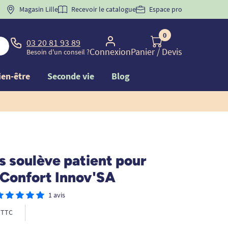
 "
BIENVENUE
Magasin Lille
" pour
la 1ère commande d'incontinence
Recevoir le catalogue
Espace pro
0
03 20 81 93 89
Connexion
Panier
/ Devis
Besoin d'un conseil ?
ien-être
Seconde vie
Blog
s soulève patient pour
 Confort Innov'SA
1 avis
TTC