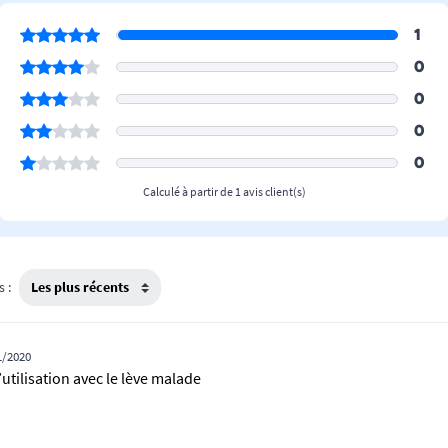
1
0
0
0
0
Calculé à partir de 1 avis client(s)
s :
1/2020
’utilisation avec le lève malade