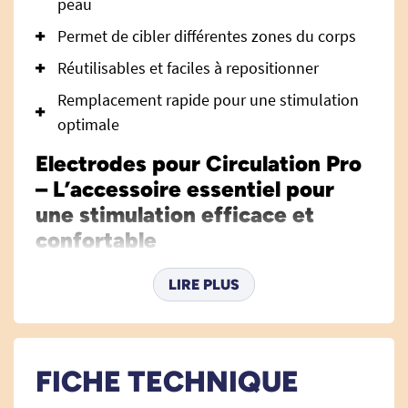
peau
Permet de cibler différentes zones du corps
Réutilisables et faciles à repositionner
Remplacement rapide pour une stimulation
optimale
Electrodes pour Circulation Pro
– L’accessoire essentiel pour
une stimulation efficace et
confortable
Les
électrodes pour Circulation Pro
assurent
LIRE PLUS
une diffusion optimale des impulsions
électriques pour votre appareil Circulation Pro.
Elles améliorent vos séances de stimulation
musculaire, massent en douceur vos jambes et
FICHE TECHNIQUE
contribuent à la réduction de la sensation de