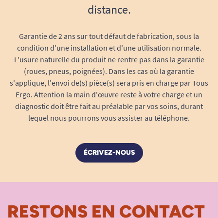
fabricant, tout en restant stable lors de vos
distance.
séances.
Garantie de 2 ans sur tout défaut de fabrication, sous la
Que vous cherchiez à soulager des tensions,
condition d'une installation et d'une utilisation normale.
stimuler la circulation sanguine ou compléter
L'usure naturelle du produit ne rentre pas dans la garantie
votre programme de rééducation, la qualité des
(roues, pneus, poignées). Dans les cas où la garantie
électrodes influe directement sur vos résultats
s'applique, l'envoi de(s) pièce(s) sera pris en charge par Tous
et votre confort d’utilisation. Conçues pour offrir
Ergo. Attention la main d'œuvre reste à votre charge et un
diagnostic doit être fait au préalable par vos soins, durant
la meilleure conduction possible des
lequel nous pourrons vous assister au téléphone.
impulsions, elles sont aussi pensées pour
minimiser les sensations de picotement,
d’inconfort ou de perte d’adhérence.
ÉCRIVEZ-NOUS
Une conception étudiée pour l’efficacité et
le respect de la peau
Diffusion homogène du courant
: la
composition interne des électrodes assure
RESTONS EN CONTACT