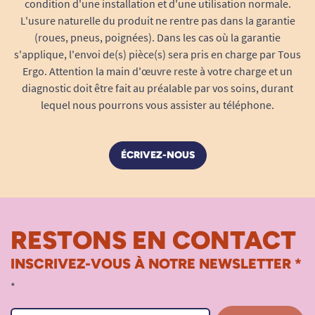
batteries ainsi que le chargeur lui-même.
condition d'une installation et d'une utilisation normale.
L'usure naturelle du produit ne rentre pas dans la garantie
Chargez toujours vos batteries dans un
(roues, pneus, poignées). Dans les cas où la garantie
endroit aéré et non surexposé à la chaleur
s'applique, l'envoi de(s) pièce(s) sera pris en charge par Tous
(au soleil par exemple).
Ergo. Attention la main d'œuvre reste à votre charge et un
diagnostic doit être fait au préalable par vos soins, durant
lequel nous pourrons vous assister au téléphone.
INTENSIT
É
:
75 Amp.
ÉCRIVEZ-NOUS
TENSION :
12 V.
Voir le scooter électrique pour handicapé FR1.
RESTONS EN CONTACT
INSCRIVEZ-VOUS À NOTRE NEWSLETTER *
*