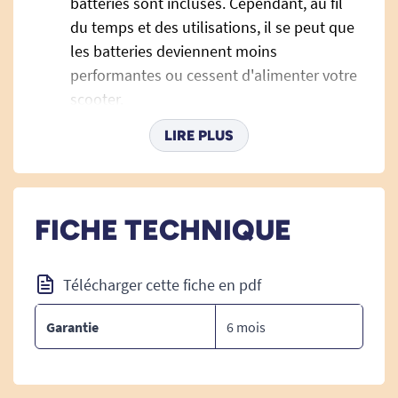
batteries sont incluses. Cependant, au fil
du temps et des utilisations, il se peut que
les batteries deviennent moins
performantes ou cessent d'alimenter votre
scooter.
Les batteries sont garanties 6 mois et leur
LIRE PLUS
durée de vie dépend de la fréquence
d'utilisation du scooter et de l'entretien des
batteries.
FICHE TECHNIQUE
CONSEILS D'ENTRETIEN DES
Télécharger cette fiche en pdf
BATTERIES :
Garantie
6 mois
Lorsque vous chargez les batteries neuves
pour la première fois, chargez les environ
18 heures.