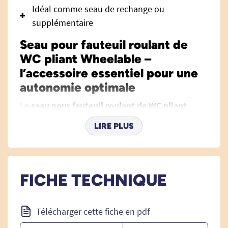
Idéal comme seau de rechange ou
supplémentaire
Seau pour fauteuil roulant de
WC pliant Wheelable –
l’accessoire essentiel pour une
autonomie optimale
Le
seau pour fauteuil roulant de WC pliant
Wheelable
est un accessoire incontournable
LIRE PLUS
pour qui souhaite profiter pleinement de son
fauteuil roulant de WC Wheelable. Ce seau a été
conçu en parfaite adéquation avec les exigences
de mobilité, d’hygiène et de praticité que
FICHE TECHNIQUE
rencontrent au quotidien les personnes à
mobilité réduite ou leurs aidants. Il garantit ainsi
Télécharger cette fiche en pdf
un usage sûr, adapté et hautement fonctionnel,