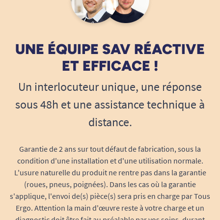
tous.
Sécurité, hygiène et autonomie : un
accessoire pensé pour vous
Une solution discrète pour préserver
UNE ÉQUIPE SAV RÉACTIVE
l’intimité
ET EFFICACE !
Installer ce seau sous le fauteuil Wheelable
permet de réaliser ses besoins en toute
Un interlocuteur unique, une réponse
discrétion, sans contrainte de mobilité, que l’on
sous 48h et une assistance technique à
soit dans sa chambre, une salle de bains ou
distance.
même en situation temporaire d’accès restreint.
Il répond à une double exigence : offrir un
maximum d’autonomie à l’utilisateur, tout en
Garantie de 2 ans sur tout défaut de fabrication, sous la
soulageant les aidants et en supprimant les
condition d'une installation et d'une utilisation normale.
L'usure naturelle du produit ne rentre pas dans la garantie
transferts pénibles ou risqués.
(roues, pneus, poignées). Dans les cas où la garantie
Respect de la dignité :
le seau permet
s'applique, l'envoi de(s) pièce(s) sera pris en charge par Tous
d’utiliser son fauteuil Wheelable comme
Ergo. Attention la main d'œuvre reste à votre charge et un
diagnostic doit être fait au préalable par vos soins, durant