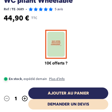
WC pliant Wheelable
Ref : TE-3689
•
5 avis
44,90 €
TTC
En stock
, expédié demain
Plus d'info
AJOUTER AU PANIER
-
+
Quantité
DEMANDER UN DEVIS