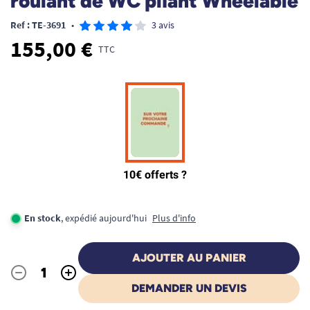
roulant de WC pliant Wheelable
Ref : TE-3691
•
3 avis
155,00 €
TTC
En stock
, expédié aujourd'hui
Plus d'info
AJOUTER AU PANIER
-
+
Quantité
DEMANDER UN DEVIS