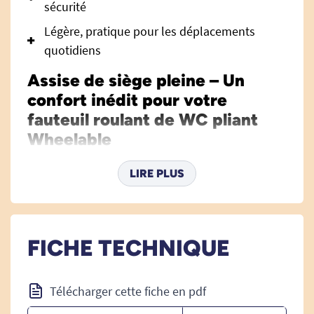
sécurité
Légère, pratique pour les déplacements
quotidiens
Assise de siège pleine – Un
confort inédit pour votre
fauteuil roulant de WC pliant
Wheelable
L’assise de siège pleine pour fauteuil roulant de
LIRE PLUS
WC pliant Wheelable a été développée pour offrir
un supplément de confort, de stabilité et
d’hygiène à tous les utilisateurs de ce fauteuil
innovant. Spécifiquement conçue pour s’intégrer
FICHE TECHNIQUE
parfaitement au fauteuil Wheelable, elle répond
à un besoin simple : profiter d’une assise lisse et
Télécharger cette fiche en pdf
uniforme lors des déplacements quotidiens, que