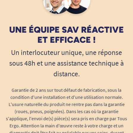
permet d’enlever résidus ou éclaboussures.
Un rembourrage dense qui allie fermeté et
douceur : il réduit les points de pression et
limite le risque de sensation de gêne,
UNE ÉQUIPE SAV RÉACTIVE
même lors d’une assise prolongée.
ET EFFICACE !
Sa structure pleine évite l’infiltration d’eau et
limite le développement de bactéries ou de
Un interlocuteur unique, une réponse
moisissures, pour une assise toujours propre et
sous 48h et une assistance technique à
saine, parfaitement adaptée à une utilisation
distance.
intensive en collectivité ou à domicile.
Un design ergonomique et discret
Garantie de 2 ans sur tout défaut de fabrication, sous la
Respectant la ligne élégante et fonctionnelle du
condition d'une installation et d'une utilisation normale.
fauteuil roulant Wheelable, l’assise pleine se fait
L'usure naturelle du produit ne rentre pas dans la garantie
(roues, pneus, poignées). Dans les cas où la garantie
discrète à l’œil mais transforme la sensation de
s'applique, l'envoi de(s) pièce(s) sera pris en charge par Tous
confort. Elle épouse la forme de l’assise pour
Ergo. Attention la main d'œuvre reste à votre charge et un
éviter toute surépaisseur gênante tout en
diagnostic doit être fait au préalable par vos soins, durant