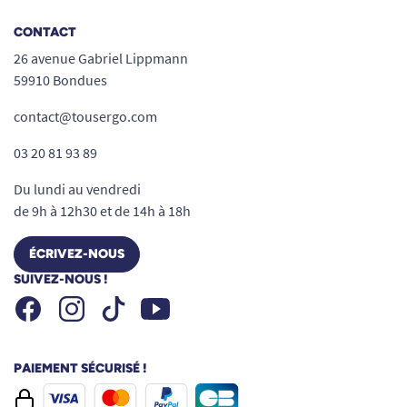
rétention d’eau ou de souillure.
Praticité :
légère, transportable,
CONTACT
installation en quelques secondes, sans
26 avenue Gabriel Lippmann
déranger l’ergonomie de votre fauteuil.
59910 Bondues
Adaptabilité :
possibilité d’alterner à
contact@tousergo.com
volonté entre l’assise pleine et l’assise
anatomique, selon l’usage.
03 20 81 93 89
Durabilité :
matériaux résistants, prévus
Du lundi au vendredi
pour un usage fréquent y compris dans des
de 9h à 12h30 et de 14h à 18h
conditions humides ou en institution.
Grâce à cette assise, profitez pleinement de
ÉCRIVEZ-NOUS
toutes les fonctionnalités du fauteuil roulant
SUIVEZ-NOUS !
Wheelable, tout en favorisant votre bien-être et
Facebook
Instagram
Youtube
Tiktok
en renforçant votre sécurité… partout, tout le
temps.
PAIEMENT SÉCURISÉ !
Résumons : pourquoi adopter l’assise
pleine pour fauteuil Wheelable ?