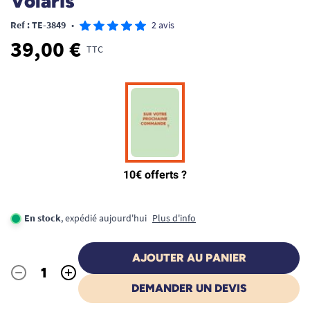
Volaris
Ref : TE-3849
•
2 avis
39,00 €
TTC
En stock
, expédié aujourd'hui
Plus d'info
AJOUTER AU PANIER
-
+
Quantité
DEMANDER UN DEVIS