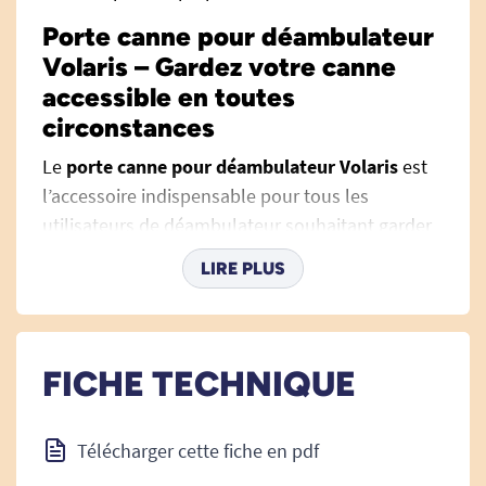
Porte canne pour déambulateur
Volaris – Gardez votre canne
accessible en toutes
circonstances
Le
porte canne pour déambulateur Volaris
est
l’accessoire indispensable pour tous les
utilisateurs de déambulateur souhaitant garder
leur canne à portée de main, sans compromis
LIRE PLUS
sur la sécurité ni l’autonomie. Parfaitement
adapté à la gamme Volaris, il permet de
transporter facilement une canne lors de tous
vos déplacements, en intérieur comme en
FICHE TECHNIQUE
extérieur. Ni les marches, ni les changements de
rythme n’interrompent votre marche : votre
Télécharger cette fiche en pdf
canne demeure toujours disponible, sans jamais