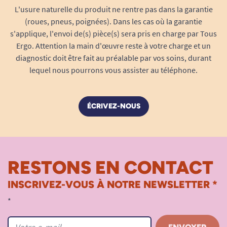
Compatibilité exclusive avec les
L'usure naturelle du produit ne rentre pas dans la garantie
déambulateurs Volaris
(roues, pneus, poignées). Dans les cas où la garantie
Accessoire conçu
uniquement
pour les
s'applique, l'envoi de(s) pièce(s) sera pris en charge par Tous
déambulateurs Volaris, garantissant un
Ergo. Attention la main d'œuvre reste à votre charge et un
montage simple, sécurisé et ajusté à la
diagnostic doit être fait au préalable par vos soins, durant
lequel nous pourrons vous assister au téléphone.
forme du châssis.
Convient aussi bien au Volaris petites
roues, qu’au Volaris grandes roues ou
ÉCRIVEZ-NOUS
encore au Volaris avec appuis ante-
brachiaux.
Respecte l’équilibre du déambulateur :
aucune gêne pour le pliage, le rangement
RESTONS EN CONTACT
dans une voiture ou la navigation au
quotidien.
INSCRIVEZ-VOUS À NOTRE NEWSLETTER *
Montage pratique et usage intuitif
*
Le porte canne s’installe rapidement sur la
structure latérale du déambulateur Volaris, à