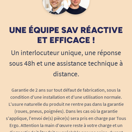
rainurage, mêmes caractéristiques techniques,
même résistance. Remplacez votre pneu dès les
premiers signes d’usure afin de préserver votre
confort de conduite et votre tranquillité d’esprit,
UNE ÉQUIPE SAV RÉACTIVE
que vous circuliez en intérieur ou en extérieur.
ET EFFICACE !
Des performances fiables, sur toutes les
surfaces
Un interlocuteur unique, une réponse
Le profil du pneu avant Lion 4 a été pensé pour
sous 48h et une assistance technique à
offrir une excellente adhérence sur toutes les
distance.
surfaces : bitume, pavés, gravillons, trottoirs ou
sols carrelés. Ses rainures profondes permettent
Garantie de 2 ans sur tout défaut de fabrication, sous la
une bonne évacuation de l’eau et limitent les
condition d'une installation et d'une utilisation normale.
risques de glissade, tandis que la gomme haute
L'usure naturelle du produit ne rentre pas dans la garantie
qualité garantit longévité et résistance à
(roues, pneus, poignées). Dans les cas où la garantie
l’abrasion.
s'applique, l'envoi de(s) pièce(s) sera pris en charge par Tous
Ergo. Attention la main d'œuvre reste à votre charge et un
Adhérence renforcée
sur sol sec ou