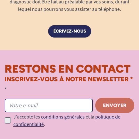
diagnostic doit être fait au préalable par vos soins, durant
lequel nous pourrons vous assister au téléphone.
Poids : 4.2 kg.
ÉCRIVEZ-NOUS
Voir tous les accessoires literie.
RESTONS EN CONTACT
INSCRIVEZ-VOUS À NOTRE NEWSLETTER *
*
J'accepte les
conditions générales
et la
politique de
confidentialité
.