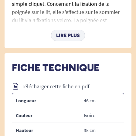
simple cliquet. Concernant la fixation de la
poignée sur le lit, elle s'effectue sur le sommier
du lit via 4 fixations velcro. La poignée est
également conçue avec des bagues anti-
LIRE PLUS
pincement.
Remarque:
Attention cette paire de poignées de
sortie de lit ne conviennent pas pour les lits
FICHE TECHNIQUE
doubles de type "confort" comme
l'Eurodesign
,
l'Excellence
,
l'avant garde
ou le
Duo Divisys
.
Télécharger cette fiche en pdf
Elles conviennent pour les lits simples suivants:
EURO 1000
,
EURO 3000
,
EURO 1600
, et
EURO
Longueur
46 cm
3802
.
Couleur
Ivoire
ATTENTION: Ce produit ne peut pas être
Hauteur
35 cm