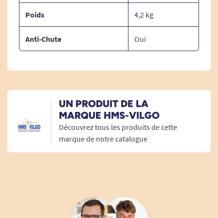
commercialisé seul.
Poids
4,2 kg
Il est exclusivement vendu en association avec
les lits mentionnés sur la fiche produit.
Anti-Chute
Oui
Dimensions :
Dimensions position lit 90 cm :
UN PRODUIT DE LA
Hauteur : 35 cm.
MARQUE HMS-VILGO
Largeur : 91 cm.
Découvrez tous les produits de cette
Longueur : 46 cm.
marque de notre catalogue
Dimensions position lit 120 cm :
Hauteur : 35 cm.
Largeur : 121 cm.
Longueur : 46 cm.