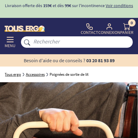
Livraison offerte dès
159€
et dès
99€
sur l'incontinence
Voir conditions
0
CONTACT
CONNEXION
PANIER
MENU
Besoin d'aide ou de conseils ?
03 20 81 93 89
Tous ergo
Accessoires
Poignées de sortie de lit