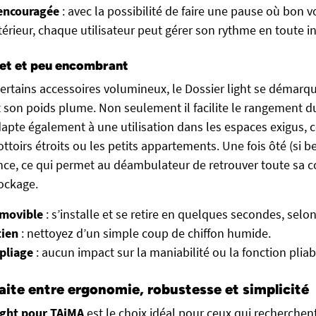
encouragée
: avec la possibilité de faire une pause où bon 
rieur, chaque utilisateur peut gérer son rythme en toute 
ret et peu encombrant
ertains accessoires volumineux, le Dossier light se démarqu
son poids plume. Non seulement il facilite le rangement 
adapte également à une utilisation dans les espaces exigus,
ottoirs étroits ou les petits appartements. Une fois ôté (si be
nce, ce qui permet au déambulateur de retrouver toute sa 
tockage.
amovible
: s’installe et se retire en quelques secondes, selon
tien
: nettoyez d’un simple coup de chiffon humide.
pliage
: aucun impact sur la maniabilité ou la fonction pliab
faite entre ergonomie, robustesse et simplicité
ight pour TAiMA
est le choix idéal pour ceux qui recherche