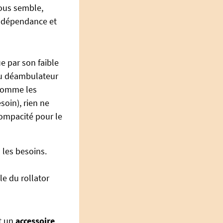
vous semble,
indépendance et
e par son faible
du déambulateur
 comme les
soin), rien ne
compacité pour le
 les besoins.
le du rollator
nt un
accessoire