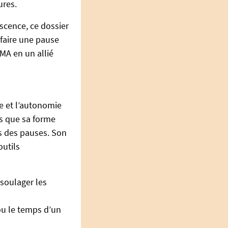
ures.
scence, ce dossier
e faire une pause
iMA en un allié
re et l’autonomie
is que sa forme
rs des pauses. Son
outils
 soulager les
 ou le temps d’un