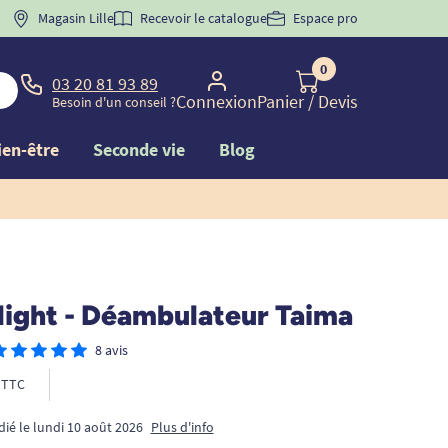
 "
BIENVENUE
Magasin Lille
" pour
la 1ère commande d'incontinence
Recevoir le catalogue
Espace pro
0
03 20 81 93 89
Connexion
Panier
/ Devis
Besoin d'un conseil ?
ien-être
Seconde vie
Blog
light - Déambulateur Taima
8 avis
TTC
dié le lundi 10 août 2026
Plus d'info