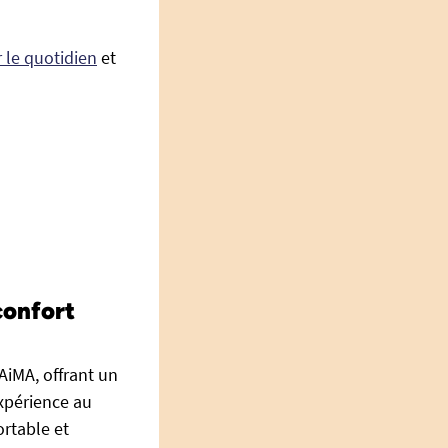
 le quotidien
et
confort
iMA, offrant un
xpérience au
ortable et