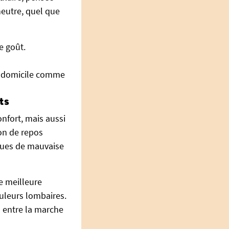
neutre, quel que
e goût.
 à domicile comme
ts
nfort, mais aussi
ion de repos
sques de mauvaise
ne meilleure
ouleurs lombaires.
ns entre la marche