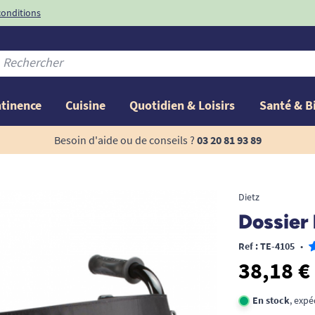
conditions
-10%
avec le code
ntinence
Cuisine
Quotidien & Loisirs
Santé & B
Besoin d'aide ou de conseils ?
03 20 81 93 89
Dietz
Dossier 
Ref : TE-4105
•
38,18 €
En stock
, expé