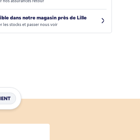
r nos assurances retour
ible dans notre magasin près de Lille
r les stocks et passer nous voir
IENT