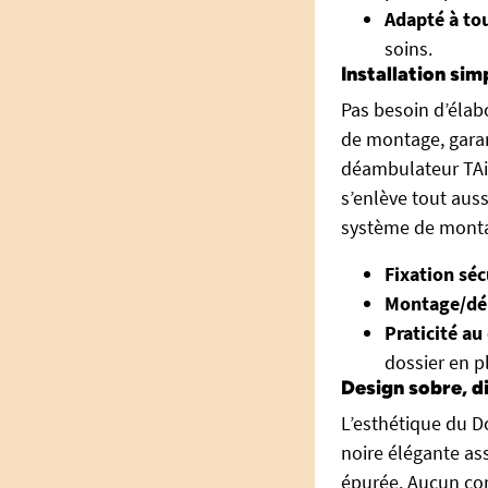
Adapté à to
soins.
Installation sim
Pas besoin d’élabo
de montage, garan
déambulateur TAiM
s’enlève tout auss
système de montage
Fixation séc
Montage/dé
Praticité au
dossier en pl
Design sobre, di
L’esthétique du D
noire élégante ass
épurée. Aucun comp