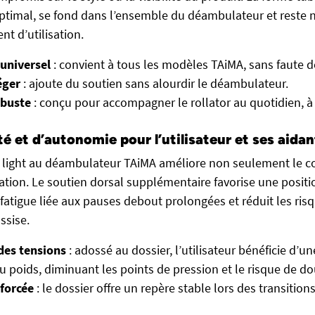
ptimal, se fond dans l’ensemble du déambulateur et reste 
nt d’utilisation.
 universel
: convient à tous les modèles TAiMA, sans faute d
éger
: ajoute du soutien sans alourdir le déambulateur.
obuste
: conçu pour accompagner le rollator au quotidien,
té et d’autonomie pour l’utilisateur et ses aidan
r light au déambulateur TAiMA améliore non seulement le co
isation. Le soutien dorsal supplémentaire favorise une posit
a fatigue liée aux pauses debout prolongées et réduit les ri
ssise.
des tensions
: adossé au dossier, l’utilisateur bénéficie d’u
du poids, diminuant les points de pression et le risque de d
nforcée
: le dossier offre un repère stable lors des transitio