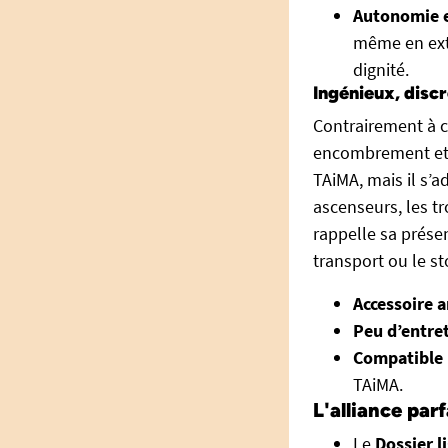
Autonomie 
même en exté
dignité.
Ingénieux, disc
Contrairement à c
encombrement et 
TAiMA, mais il s’
ascenseurs, les tr
rappelle sa prése
transport ou le s
Accessoire 
Peu d’entre
Compatible 
TAiMA.
L'alliance par
Le
Dossier l