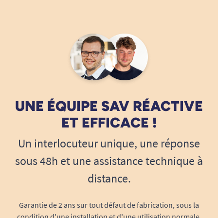
29/01/2026
BIEN
M. JACQUES
31/08/2025
Esthétique moyenne
UNE ÉQUIPE SAV RÉACTIVE
N. Eliane
ET EFFICACE !
Un interlocuteur unique, une réponse
23/02/2025
sous 48h et une assistance technique à
Très pratique !
distance.
C. V
Garantie de 2 ans sur tout défaut de fabrication, sous la
1
2
3
5
condition d'une installation et d'une utilisation normale.