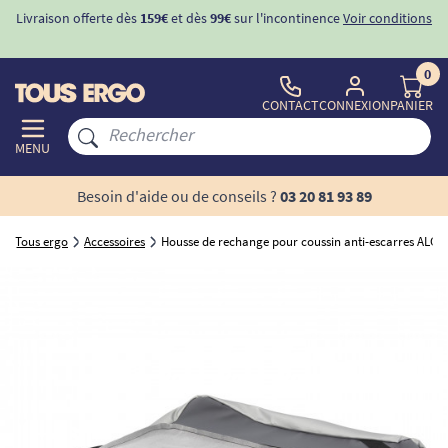
Livraison offerte dès
159€
et dès
99€
sur l'incontinence
Voir conditions
0
CONTACT
CONNEXION
PANIER
MENU
Besoin d'aide ou de conseils ?
03 20 81 93 89
Tous ergo
Accessoires
Housse de rechange pour coussin anti-escarres ALOV