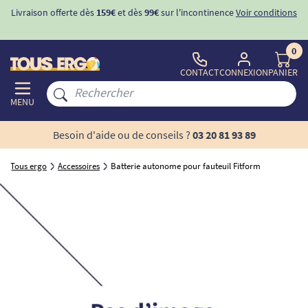
Livraison offerte dès
159€
et dès
99€
sur l'incontinence
Voir conditions
0
CONTACT
CONNEXION
PANIER
MENU
Besoin d'aide ou de conseils ?
03 20 81 93 89
Tous ergo
Accessoires
Batterie autonome pour fauteuil Fitform