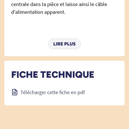
centrale dans la pièce et laisse ainsi le câble
d'alimentation apparent.
Attention : cette batterie ne pourra être
commandée après l'achat de votre fauteuil.
LIRE PLUS
Voir le fauteuil Fitform Vario Tissu
.
FICHE TECHNIQUE
Voir le fauteuil Fitform Vario Cuir.
Télécharger cette fiche en pdf