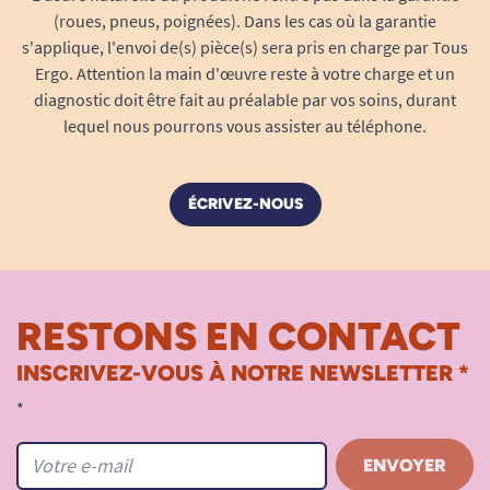
couleurs (demandez le nuancier !).
(roues, pneus, poignées). Dans les cas où la garantie
Installation facile
, adaptée à la gamme de
s'applique, l'envoi de(s) pièce(s) sera pris en charge par Tous
Ergo. Attention la main d'œuvre reste à votre charge et un
fauteuils releveurs Fitform.
diagnostic doit être fait au préalable par vos soins, durant
Des matériaux techniques pensés pour la
sécurité et la durabilité
lequel nous pourrons vous assister au téléphone.
Le Stamskin, matériau de référence dans
l’univers médical et les équipements à usage
ÉCRIVEZ-NOUS
intensif, bénéficie de nombreux atouts
techniques qui en font
le revêtement privilégié
des environnements exigeants
:
RESTONS EN CONTACT
Imperméabilité totale :
repousse
efficacement l’humidité, les liquides et
INSCRIVEZ-VOUS À NOTRE NEWSLETTER *
l’urine.
*
Haute résistance à l’abrasion
: protège
contre l’usure prématurée, les frottements
et les griffures.