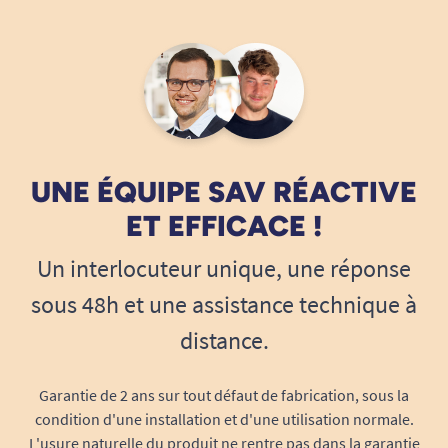
établissement.
Protection intégrale et look soigné
Le revêtement complet recouvre totalement
votre fauteuil releveur Fitform – assise, dossier,
accoudoirs, repose-jambes – pour offrir une
barrière imperméable
contre tous les incidents
UNE ÉQUIPE SAV RÉACTIVE
liés à l’incontinence, aux liquides ou à la
ET EFFICACE !
salissure. Aucun compromis n’est fait sur le
confort ou l’apparence : le Stamskin propose
Un interlocuteur unique, une réponse
une finition élégante, haut de gamme, et se
sous 48h et une assistance technique à
décline en de nombreux coloris pour s’intégrer
distance.
parfaitement dans tous les intérieurs.
Protection intégrale
contre les liquides,
Garantie de 2 ans sur tout défaut de fabrication, sous la
accidents et taches.
condition d'une installation et d'une utilisation normale.
Personnalisation
avec un large choix de
L'usure naturelle du produit ne rentre pas dans la garantie