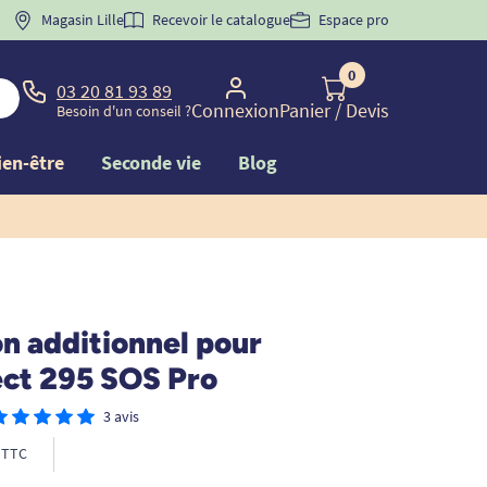
 "
BIENVENUE
Magasin Lille
" pour
la 1ère commande d'incontinence
Recevoir le catalogue
Espace pro
0
03 20 81 93 89
Connexion
Panier
/ Devis
Besoin d'un conseil ?
ien-être
Seconde vie
Blog
n additionnel pour
ct 295 SOS Pro
3 avis
TTC