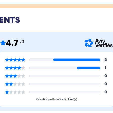
IENTS
4.7
/ 5
2
1
0
0
0
Calculé à partir de 3 avis client(s)