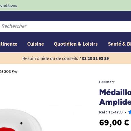
conditions
-10%
avec le code
ntinence
Cuisine
Quotidien & Loisirs
Santé & B
Besoin d'aide ou de conseils ?
03 20 81 93 89
295 SOS Pro
Geemarc
Médaillo
Amplide
Ref : TE-4799
•
69,00 €