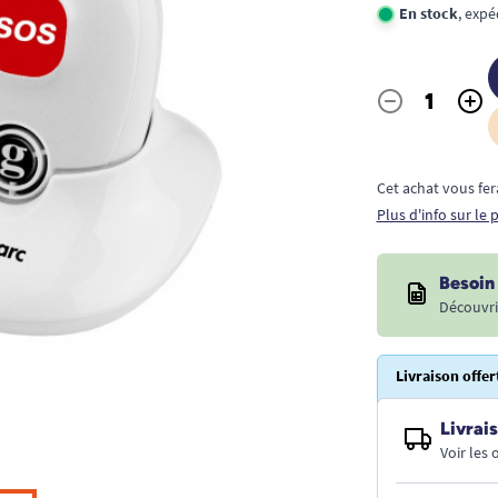
En stock
, exp
-
+
Quantité
Cet achat vous fer
Plus d'info sur le
Besoin 
Découvri
Livraison offer
Livrais
Voir les