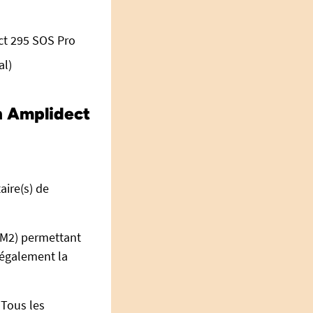
ct 295 SOS Pro
al)
n Amplidect
ire(s) de
+M2) permettant
 également la
 Tous les