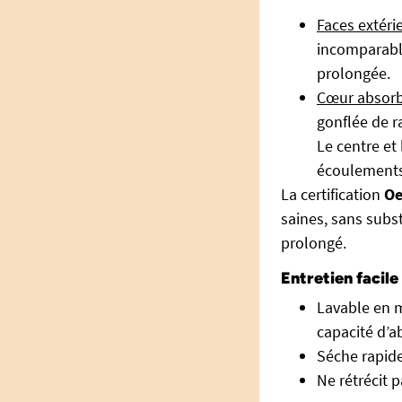
Faces extéri
incomparable
prolongée.
Cœur absor
gonflée de r
Le centre et
écoulements,
La certification
Oe
saines, sans subs
prolongé.
Entretien facile
Lavable en m
capacité d’a
Séche rapid
Ne rétrécit 