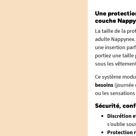
Une protectio
couche Napp
La taille de la p
adulte Nappynex. 
une insertion par
portiez une taill
sous les vêtement
Ce système modul
besoins
(journée c
ou les sensations 
Sécurité, conf
Discrétion e
s’oublie sou
Protection 