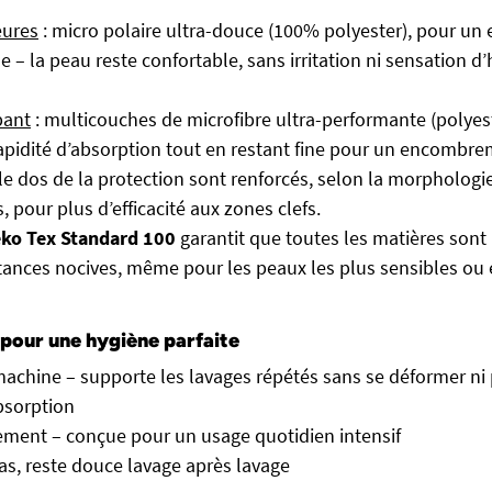
eures
: micro polaire ultra-douce (100% polyester), pour un e
 – la peau reste confortable, sans irritation ni sensation d
bant
: multicouches de microfibre ultra-performante (polyest
apidité d’absorption tout en restant fine pour un encomb
 le dos de la protection sont renforcés, selon la morphologi
 pour plus d’efficacité aux zones clefs.
ko Tex Standard 100
garantit que toutes les matières sont
tances nocives, même pour les peaux les plus sensibles ou 
 pour une hygiène parfaite
achine – supporte les lavages répétés sans se déformer ni 
bsorption
ement – conçue pour un usage quotidien intensif
pas, reste douce lavage après lavage