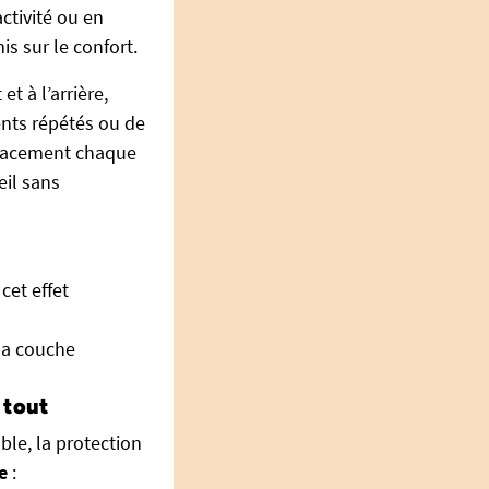
ctivité ou en
s sur le confort.
t à l’arrière,
nts répétés ou de
icacement chaque
eil sans
cet effet
 la couche
 tout
le, la protection
e
: