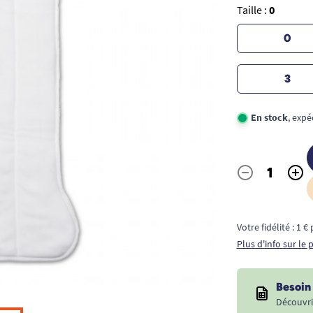
Taille :
0
0
3
En stock
, exp
-
+
Quantité
Votre fidélité : 1 
Plus d'info sur le
Besoin 
Découvri