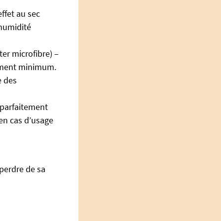
ffet au sec
’humidité
er microfibre) –
rement minimum.
e des
 parfaitement
en cas d’usage
perdre de sa