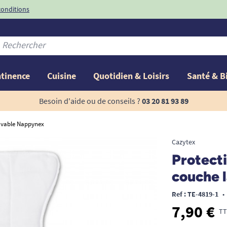
conditions
-10%
avec le code
ntinence
Cuisine
Quotidien & Loisirs
Santé & B
Besoin d'aide ou de conseils ?
03 20 81 93 89
lavable Nappynex
Cazytex
Protecti
couche 
Ref : TE-4819-1
•
7,90 €
TT