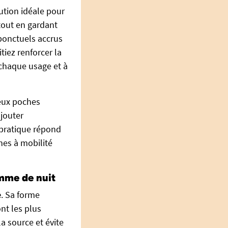
ution idéale pour
tout en gardant
 ponctuels accrus
tiez renforcer la
 chaque usage et à
deux poches
ajouter
t pratique répond
nes à mobilité
omme de nuit
e
. Sa forme
nt les plus
la source et évite