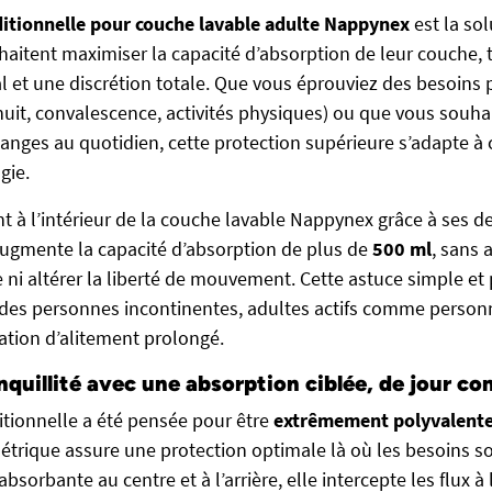
ditionnelle pour couche lavable adulte Nappynex
est la sol
haitent maximiser la capacité d’absorption de leur couche, 
l et une discrétion totale. Que vous éprouviez des besoins
nuit, convalescence, activités physiques) ou que vous souhai
hanges au quotidien, cette protection supérieure s’adapte à
gie.
t à l’intérieur de la couche lavable Nappynex grâce à ses 
 augmente la capacité d’absorption de plus de
500 ml
, sans 
e ni altérer la liberté de mouvement. Cette astuce simple e
 des personnes incontinentes, adultes actifs comme person
uation d’alitement prolongé.
quillité avec une absorption ciblée, de jour c
itionnelle a été pensée pour être
extrêmement polyvalent
rique assure une protection optimale là où les besoins so
bsorbante au centre et à l’arrière, elle intercepte les flux à 