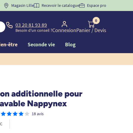
 "
BIENVENUE
Magasin Lille
" pour
la 1ère commande d'incontinence
Recevoir le catalogue
Espace pro
0
03 20 81 93 89
Connexion
Panier
/ Devis
Besoin d'un conseil ?
ien-être
Seconde vie
Blog
on additionnelle pour
lavable Nappynex
18 avis
C