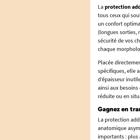
La
protection ad
tous ceux qui sou
un confort optima
(longues sorties, 
sécurité de vos c
chaque morpholo
Placée directemen
spécifiques, elle
d’épaisseur inutil
ainsi aux besoins
réduite ou en sit
Gagnez en tran
La protection add
anatomique asymét
importants : plus a