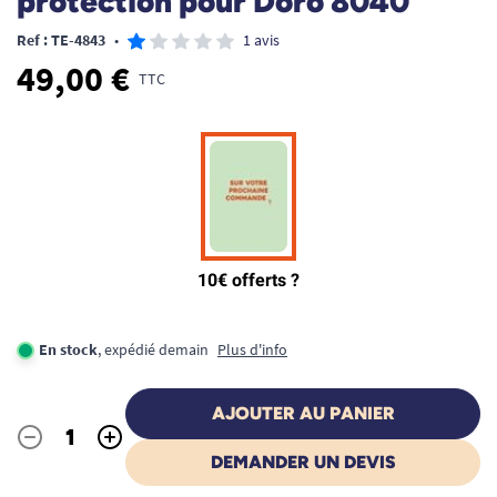
protection pour Doro 8040
Ref : TE-4843
•
1 avis
49,00 €
TTC
En stock
, expédié demain
Plus d'info
AJOUTER AU PANIER
-
+
Quantité
DEMANDER UN DEVIS