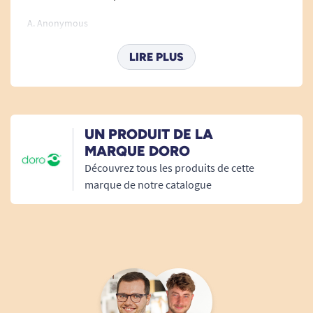
A. Anonymous
Bonjour, Merci pour votre partage d'expérience.
LIRE PLUS
Pourriez-vous me donner un peu plus de détails sur le
produit ? Pourquoi ne correspond t-il pas à vos
attentes ? Merci ! Antoine de Tous ergo
Tous Ergo
UN PRODUIT DE LA
MARQUE DORO
Découvrez tous les produits de cette
marque de notre catalogue