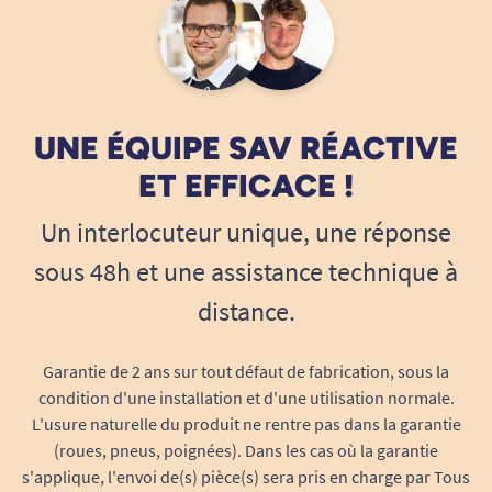
vous utilisiez votre scooter pour vos courses, vos
balades ou vos déplacements en ville, il vous
permet de rester à l’abri du vent et des
projections, tout en maintenant une visibilité
UNE ÉQUIPE SAV RÉACTIVE
claire sur la route. Fini les désagréments causés
par les courants d’air directs ou les poussières :
ET EFFICACE !
votre visage et le haut de votre corps sont
Un interlocuteur unique, une réponse
préservés, même lorsque vous roulez à vitesse
maximale.
sous 48h et une assistance technique à
distance.
Design exclusif, parfaitement compatible
avec le scooter Gatsby
Conçu sur-mesure, le protège vent s’intègre
Garantie de 2 ans sur tout défaut de fabrication, sous la
harmonieusement au châssis du scooter Gatsby,
condition d'une installation et d'une utilisation normale.
L'usure naturelle du produit ne rentre pas dans la garantie
sans dénaturer son esthétique iconique. Sa
(roues, pneus, poignées). Dans les cas où la garantie
forme bombée et son pourtour arrondi
s'applique, l'envoi de(s) pièce(s) sera pris en charge par Tous
rappellent les pare-brises des véhicules d’antan,