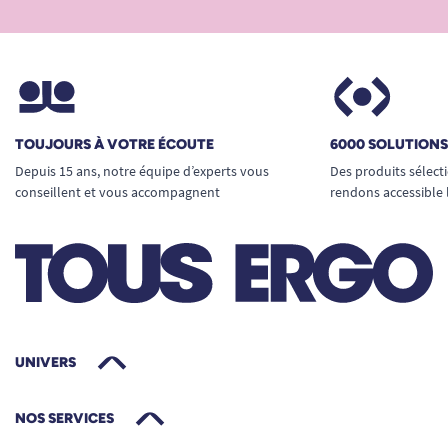
clarté, garantissant une excellente visibilité
même après plusieurs années d’utilisation. Ce
matériau premium offre une
dureté
remarquable
tout en restant suffisamment
flexible pour absorber les petits chocs et résister
TOUJOURS À VOTRE ÉCOUTE
6000 SOLUTION
aux impacts légers.
Depuis 15 ans, notre équipe d’experts vous
Des produits sélect
conseillent et vous accompagnent
rendons accessible 
Polycarbonate optique, épaisseur 4 mm :
robustesse et clarté
Bords arrondis pour une sécurité maximale
Traitement anti-rayures et protection
contre les UV
Nettoyage aisé avec un chiffon doux et un
produit non abrasif
UNIVERS
Roulez confortablement, en toute
saison
NOS SERVICES
Ce pare-brise léger et élégant permet d’utiliser le