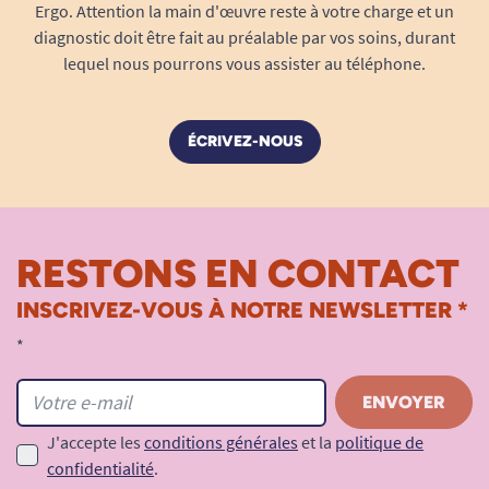
Ergo. Attention la main d'œuvre reste à votre charge et un
et soulignent le style "motard vintage" du
diagnostic doit être fait au préalable par vos soins, durant
scooter. Le système de fixation solide et intuitif
lequel nous pourrons vous assister au téléphone.
garantit que le protège vent reste bien en place,
même sur routes dégradées ou lors de passages
sur des pavés.
ÉCRIVEZ-NOUS
Fixation rapide et sécurisée (kit de montage
fourni)
Montage sans perçage ni modification du
RESTONS EN CONTACT
scooter
Parfaitement adapté à la structure du
INSCRIVEZ-VOUS À NOTRE NEWSLETTER *
guidon Gatsby
*
Matériaux haut de gamme, entretien facile
Le protège vent est fabriqué dans un matériau
transparent polycarbonate haute résistance,
J'accepte les
conditions générales
et la
politique de
bénéficiant d’un traitement anti-rayures et anti-
confidentialité
.
UV. Il ne jaunit pas au fil du temps et conserve sa