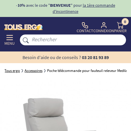
ons
-10%
avec le code "
BIENVENUE
" pour
la 1ère commande
d'incontinence
0
CONTACT
CONNEXION
PANIER
MENU
Besoin d'aide ou de conseils ?
03 20 81 93 89
Tous ergo
Accessoires
Poche télécommande pour fauteuil releveur Medilax