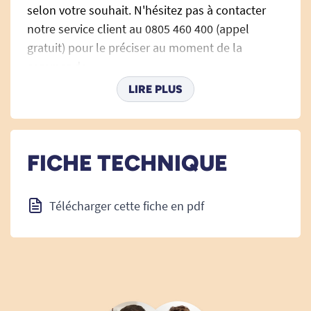
selon votre souhait. N'hésitez pas à contacter
notre service client au 0805 460 400 (appel
gratuit) pour le préciser au moment de la
commande.
LIRE PLUS
Caractéristiques techniques de
la poche télécommande pour
FICHE TECHNIQUE
fauteuil releveur :
Télécharger cette fiche en pdf
Hauteur : 14 cm
Largeur : 13 cm
Voir tous les fauteuils releveurs.