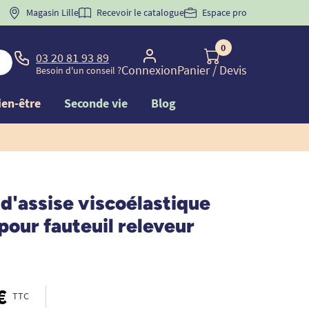
 "
BIENVENUE
Magasin Lille
" pour
la 1ère commande d'incontinence
Recevoir le catalogue
Espace pro
0
03 20 81 93 89
Connexion
Panier
/ Devis
Besoin d'un conseil ?
ien-être
Seconde vie
Blog
d'assise viscoélastique
pour fauteuil releveur
€
TTC