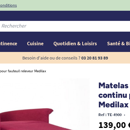
conditions
-10%
avec le code
ntinence
Cuisine
Quotidien & Loisirs
Santé & B
Besoin d'aide ou de conseils ?
03 20 81 93 89
pour fauteuil releveur Medilax
Matelas 
continu 
Medilax
Ref : TE-4900
•
139,00 