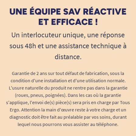
sans effort et une stabilité optimale
pendant toute la durée de l’utilisation.
UNE ÉQUIPE SAV RÉACTIVE
Réduit les efforts physiques :
que ce soit
ET EFFICACE !
pour la personne qui entre dans la
Un interlocuteur unique, une réponse
baignoire ou pour l’aidant, le disque réduit
la nécessité de manipulations
sous 48h et une assistance technique à
contraignantes. Il suffit de pivoter, sans
distance.
porter ni soulever le corps.
Confort et sécurité : une aide rassurante
lors du bain
Garantie de 2 ans sur tout défaut de fabrication, sous la
condition d'une installation et d'une utilisation normale.
Sécurité renforcée :
la base du disque est
L'usure naturelle du produit ne rentre pas dans la garantie
conçue pour adhérer parfaitement au siège
(roues, pneus, poignées). Dans les cas où la garantie
de l’élévateur Kanjo Eco +. La rotation est
s'applique, l'envoi de(s) pièce(s) sera pris en charge par Tous
fluide tout en restant maîtrisée, permettant
Ergo. Attention la main d'œuvre reste à votre charge et un
une manipulation sans à-coups qui
diagnostic doit être fait au préalable par vos soins, durant
minimise tout risque de glissade ou de
lequel nous pourrons vous assister au téléphone.
déséquilibre.