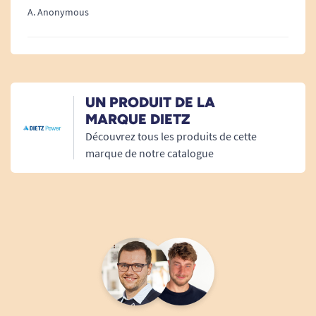
être et à l’hygiène quotidienne.
A. Anonymous
Facilite le transfert :
le disque rotatif
permet de pivoter en douceur à 360°, pour
passer facilement du bord de la baignoire
au centre du siège élévateur Kanjo Eco +
UN PRODUIT DE LA
sans besoin de lever ou de repositionner
MARQUE DIETZ
les jambes difficilement.
Découvrez tous les produits de cette
Simplicité d’utilisation :
l’utilisateur
marque de notre catalogue
s’assoit sur le disque au niveau du bord du
siège, puis le fait tourner facilement pour
se positionner parfaitement face à la
baignoire, prêt à bénéficier des fonctions de
l’élévateur.
Compatibilité parfaite :
ce dispositif est
exclusivement adapté à l’élévateur de bain
Kanjo Eco +, garantissant une intégration