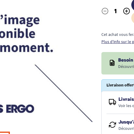
-
+
Quantité
Cet achat vous fer
Plus d'info sur le
Besoin 
Découvri
Livraison offer
Livrais
Voir les
Jusqu’
Découvri