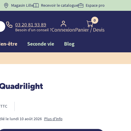
 "
BIENVENUE
Magasin Lille
" pour
la 1ère commande d'incontinence
Recevoir le catalogue
Espace pro
0
03 20 81 93 89
Connexion
Panier
/ Devis
Besoin d'un conseil ?
ien-être
Seconde vie
Blog
Quadrilight
TTC
dié le lundi 10 août 2026
Plus d'info