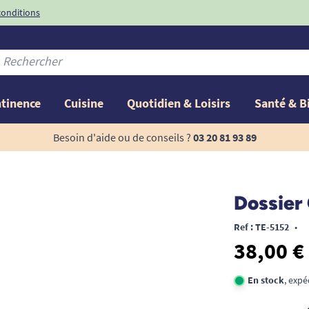
conditions
-10%
avec le code
ntinence
Cuisine
Quotidien & Loisirs
Santé & B
Besoin d'aide ou de conseils ?
03 20 81 93 89
Dossier 
Ref : TE-5152
•
38,00 €
En stock
, expé