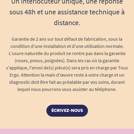
Un interlocuteur unique, une réponse
sans risque de glisser ou de tomber, même lors
de manipulations répétées. Et parce qu’il épouse
sous 48h et une assistance technique à
la silhouette du bol, il n’encombre pas la table ni
distance.
le plateau repas.
Qualité, hygiène et sécurité garanties
Garantie de 2 ans sur tout défaut de fabrication, sous la
condition d'une installation et d'une utilisation normale.
Plastique transparent haute qualité :
L'usure naturelle du produit ne rentre pas dans la garantie
Fabriqué à partir de polyamide transparent
(roues, pneus, poignées). Dans les cas où la garantie
sans bisphénol A ni phtalates, le couvre bol
s'applique, l'envoi de(s) pièce(s) sera pris en charge par Tous
Bellevue garantit une alimentation sans
Ergo. Attention la main d'œuvre reste à votre charge et un
transfert de substance nocive et une
diagnostic doit être fait au préalable par vos soins, durant
hygiène irréprochable.
lequel nous pourrons vous assister au téléphone.
Micro-ondable :
Il supporte le passage au
micro-ondes et peut être lavé facilement à
ÉCRIVEZ-NOUS
la main ou au lave-vaisselle, facilitant ainsi
l’entretien au quotidien.
Solidité et durabilité :
Le plastique utilisé