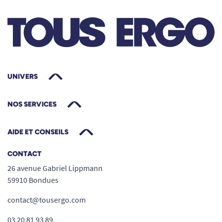
une réelle solution pour organiser efficacement
la préparation et le service des repas en toute
sérénité.
Facile à utiliser, facile à nettoyer
Mise en place intuitive :
Il suffit de le poser
UNIVERS
pour couvrir instantanément le bol, nul
besoin d’adaptation ou de force, idéal pour
NOS SERVICES
les utilisateurs arthrosiques ou peu
mobiles.
AIDE ET CONSEILS
Entretien simplifié :
La surface lisse se lave
d’un simple geste sous l’eau, ou au lave-
CONTACT
vaisselle jusqu’à 70 °C, sans altération de la
26 avenue Gabriel Lippmann
transparence ni de la qualité.
59910 Bondues
Une solution pensée pour l’autonomie
et la sécurité alimentaire
contact@tousergo.com
Ce couvercle participe à la valorisation de
03 20 81 93 89