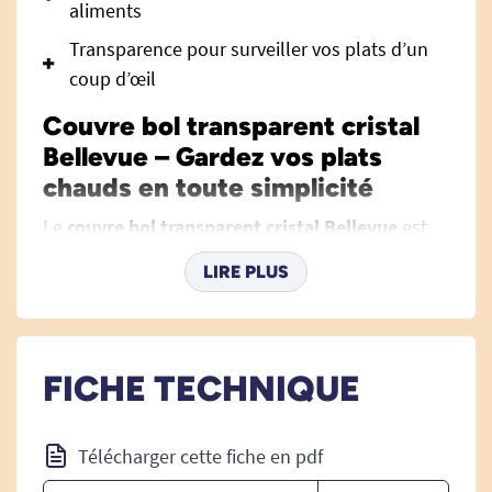
aliments
Transparence pour surveiller vos plats d’un
coup d’œil
Couvre bol transparent cristal
Bellevue – Gardez vos plats
chauds en toute simplicité
Le
couvre bol transparent cristal Bellevue
est
l’accessoire idéal pour préserver la chaleur et la
LIRE PLUS
saveur de vos repas, tout en veillant à la sécurité
et à la praticité au quotidien. Conçu
spécialement pour s’adapter au bol antidérapant
avec anses en porcelaine extra dure, il répond
FICHE TECHNIQUE
parfaitement aux besoins des personnes âgées,
à mobilité réduite ou de toute personne
Télécharger cette fiche en pdf
souhaitant profiter d’un repas chaud, sans