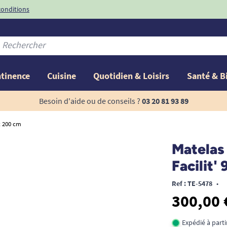
conditions
-10%
avec le code
ntinence
Cuisine
Quotidien & Loisirs
Santé & B
Besoin d'aide ou de conseils ?
03 20 81 93 89
 x 200 cm
Matelas 
Facilit'
Ref : TE-5478
•
300,00 
Expédié à part