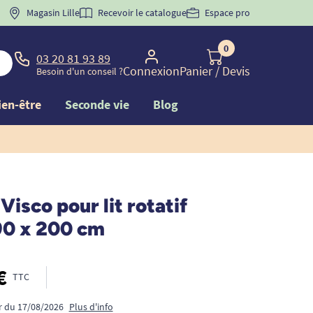
 "
BIENVENUE
Magasin Lille
" pour
la 1ère commande d'incontinence
Recevoir le catalogue
Espace pro
0
03 20 81 93 89
Connexion
Panier
/ Devis
Besoin d'un conseil ?
ien-être
Seconde vie
Blog
Visco pour lit rotatif
 90 x 200 cm
€
TTC
ir du 17/08/2026
Plus d'info