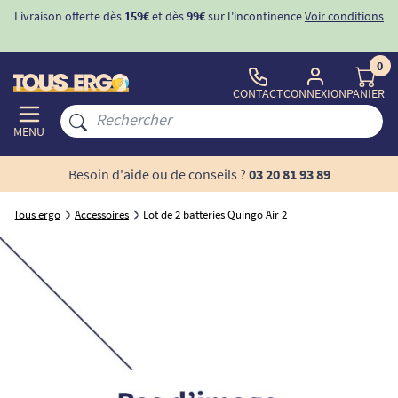
Livraison offerte dès
159€
et dès
99€
sur l'incontinence
Voir conditions
0
CONTACT
CONNEXION
PANIER
MENU
Besoin d'aide ou de conseils ?
03 20 81 93 89
Tous ergo
Accessoires
Lot de 2 batteries Quingo Air 2