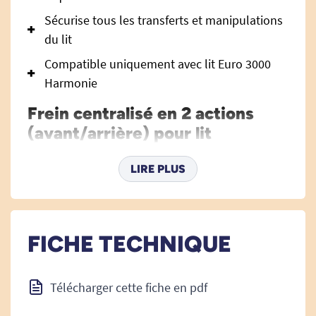
Sécurise tous les transferts et manipulations
du lit
Compatible uniquement avec lit Euro 3000
Harmonie
Frein centralisé en 2 actions
(avant/arrière) pour lit
médicalisé Euro 3000 Harmonie
– Sécurité et praticité réunies
LIRE PLUS
pour l’utilisateur et l’aidant
Le frein centralisé en 2 actions (avant/arrière)
pour lit médicalisé Euro 3000 Harmonie
FICHE TECHNIQUE
représente la solution idéale pour offrir un
maximum de sécurité et de simplicité
Télécharger cette fiche en pdf
d’utilisation à toute personne bénéficiant d’un lit
médicalisé à domicile ou en établissement. Ce