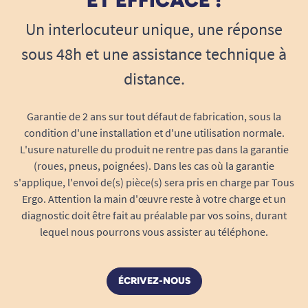
ET EFFICACE !
Un contrôle total du lit médicalisé, en
toute simplicité
Un interlocuteur unique, une réponse
Le système de frein centralisé, en 2 actions,
sous 48h et une assistance technique à
permet de bloquer les 4 roues simultanément à
distance.
l’aide d’une seule impulsion sur la pédale : une
première action immobilise les roues avant et
Garantie de 2 ans sur tout défaut de fabrication, sous la
une seconde action celles de l’arrière. Ce
condition d'une installation et d'une utilisation normale.
dispositif évite d’avoir à se pencher ou à faire le
L'usure naturelle du produit ne rentre pas dans la garantie
tour du lit pour bloquer individuellement
(roues, pneus, poignées). Dans les cas où la garantie
chaque roue, ce qui améliore le quotidien des
s'applique, l'envoi de(s) pièce(s) sera pris en charge par Tous
personnes à mobilité réduite et de leurs aidants.
Ergo. Attention la main d'œuvre reste à votre charge et un
diagnostic doit être fait au préalable par vos soins, durant
Maniement intuitif
: la commande
lequel nous pourrons vous assister au téléphone.
centralisée, accessible au pied, réduit les
efforts physiques et garantit la sécurité
d’un seul geste.
ÉCRIVEZ-NOUS
Gain de temps et confort d’utilisation
: