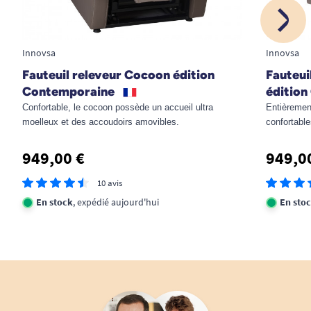
Innovsa
Innovsa
Fauteuil releveur Cocoon édition
Fauteui
Contemporaine
édition
Confortable, le cocoon possède un accueil ultra
Entièremen
moelleux et des accoudoirs amovibles.
confortable
949,00 €
949,0
10 avis
En stock
, expédié aujourd'hui
En sto