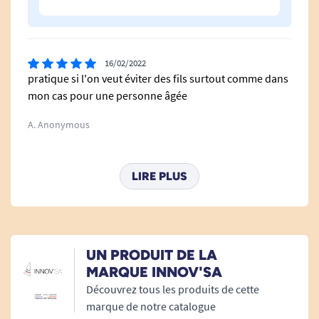
Le fauteuil confort Cocoon Contemporain.
16/02/2022
Le fauteuil confort Cocoon Classic.
pratique si l'on veut éviter des fils surtout comme dans
mon cas pour une personne âgée
Le fauteuil confort Cocoon XS
A. Anonymous
Le fauteuil confort Sweety.
LIRE PLUS
UN PRODUIT DE LA
MARQUE INNOV'SA
Découvrez tous les produits de cette
marque de notre catalogue