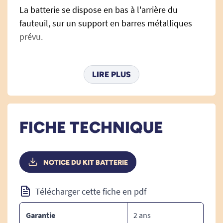
La batterie se dispose en bas à l'arrière du
fauteuil, sur un support en barres métalliques
prévu.
LIRE PLUS
Si vous possédez déjà un fauteuil
,
acheté sur notre site
nous reviendrons vers vous après votre achat
pour vous demander son numéro de série, les
batteries n'étant pas les mêmes selon le modèle
FICHE TECHNIQUE
du fauteuil.
NOTICE DU KIT BATTERIE
Détails techniques :
Télécharger cette fiche en pdf
Temps de charge : 6h.
Garantie
2 ans
Un voyant lumineux affiche une couleur orange