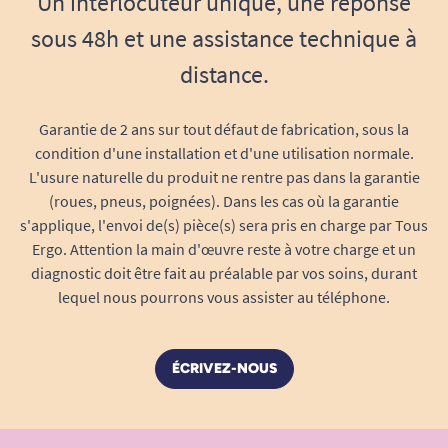
Un interlocuteur unique, une réponse
Un entretien simplifié pour une
sous 48h et une assistance technique à
sécurité préservée
distance.
Pensez à vérifier régulièrement l’état de la partie
noire de l’embout : si la gomme est lisse ou
Garantie de 2 ans sur tout défaut de fabrication, sous la
présente des signes d’usure avancée, il est
condition d'une installation et d'une utilisation normale.
temps d’utiliser ce pied de remplacement pour
L'usure naturelle du produit ne rentre pas dans la garantie
continuer à marcher en toute confiance.
(roues, pneus, poignées). Dans les cas où la garantie
L’entretien de votre embout reste minimal : un
s'applique, l'envoi de(s) pièce(s) sera pris en charge par Tous
simple passage à l’éponge suffit pour enlever
Ergo. Attention la main d'œuvre reste à votre charge et un
poussières ou saletés. Pour garantir les
diagnostic doit être fait au préalable par vos soins, durant
meilleures performances d’adhérence, il est
lequel nous pourrons vous assister au téléphone.
recommandé de remplacer le pied de marche
Flexyfoot dès que la surface semble usée ou
ÉCRIVEZ-NOUS
craquelée.
Sécurité, autonomie et confort :
offrez-vous la tranquillité à chaque pas