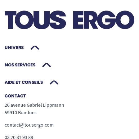
d’origine grâce à son système de vissage
rapide
Economique : remplacez seulement la
partie usée, conservez la base actuelle sur
la canne
Système de soufflet amortisseur exclusif
UNIVERS
(absorption des chocs)
Extrême adhérence sur toutes les surfaces,
NOS SERVICES
grâce à la technologie antidérapante
Installation facile, sans outil
AIDE ET CONSEILS
Poids maximal utilisateur : 130 kg
Coloris noir et orange, design moderne
CONTACT
Idéal pour prolonger la durée de vie de
26 avenue Gabriel Lippmann
votre embout Flexyfoot
59910 Bondues
Compatible avec la plupart des cannes de
contact@tousergo.com
marche équipées d’un embout Flexyfoot
Entretien minimal, changement rapide
03 20 81 93 89