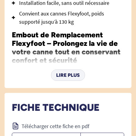
Installation facile, sans outil nécessaire
Convient aux cannes Flexyfoot, poids
supporté jusqu’à 130 kg
Embout de Remplacement
Flexyfoot – Prolongez la vie de
votre canne tout en conservant
confort et sécurité
L’embout de remplacement Flexyfoot vous offre
LIRE PLUS
une alternative économique et écologique pour
garder toutes les qualités d’adhérence et
d’absorption des chocs de votre embout
Flexyfoot d’origine. Lorsque le pied d’usure est
FICHE TECHNIQUE
abîmé ou que sa surface accroche moins les
sols, évitez l’achat d’un embout complet : il vous
Télécharger cette fiche en pdf
suffit de remplacer exclusivement cette pièce, et