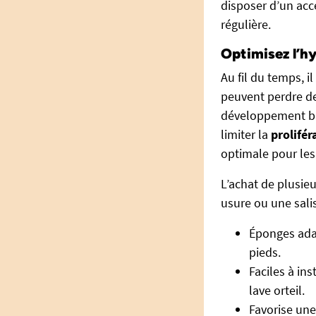
disposer d’un acce
régulière.
Optimisez l’hy
Au fil du temps, i
peuvent perdre de 
développement bac
limiter la
prolifé
optimale pour les
L’achat de plusie
usure ou une salis
Éponges adap
pieds.
Faciles à ins
lave orteil.
Favorise une