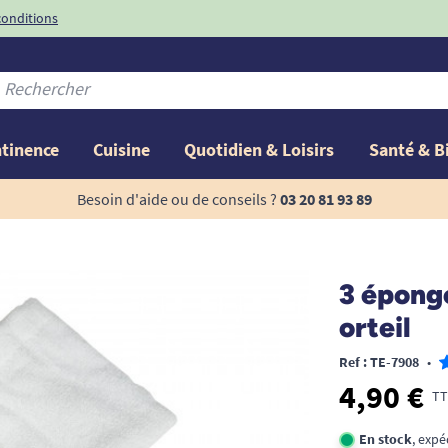
conditions
-10%
avec le code
ntinence
Cuisine
Quotidien & Loisirs
Santé & B
Besoin d'aide ou de conseils ?
03 20 81 93 89
3 épong
orteil
Ref : TE-7908
•
4,90 €
TT
En stock
, exp