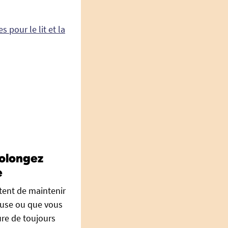
s pour le lit et la
rolongez
e
tent de maintenir
s’use ou que vous
ure de toujours