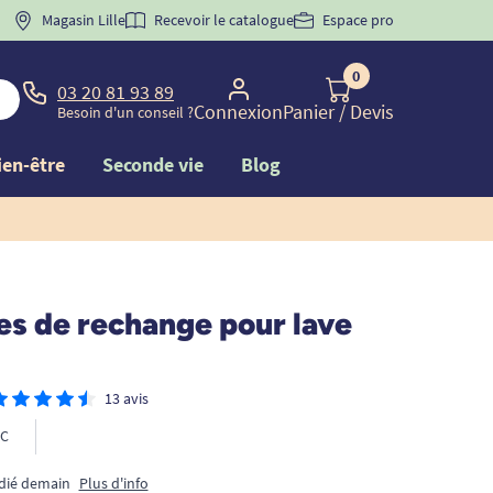
 "
BIENVENUE
Magasin Lille
" pour
la 1ère commande d'incontinence
Recevoir le catalogue
Espace pro
0
03 20 81 93 89
Connexion
Panier
/ Devis
Besoin d'un conseil ?
ien-être
Seconde vie
Blog
es de rechange pour lave
13 avis
C
édié demain
Plus d'info