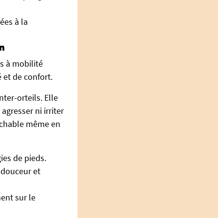
ées à la
on
s à mobilité
 et de confort.
ter-orteils. Elle
gresser ni irriter
rochable même en
ies de pieds.
 douceur et
ment sur le