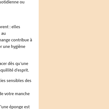
quotidienne ou
rent : elles
e au
hange contribue à
ver une hygiène
lacer dès qu’une
uillité d’esprit.
ties sensibles des
rt de votre manche
u'une éponge est