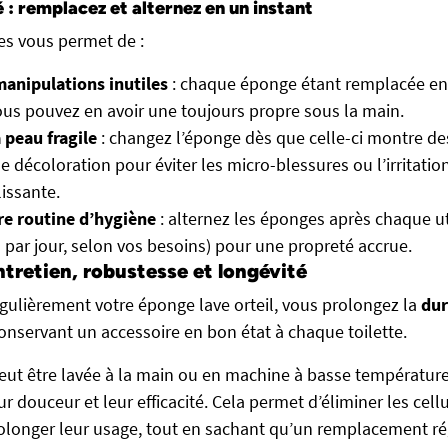
é : remplacez et alternez en un instant
es vous permet de :
manipulations inutiles
: chaque éponge étant remplacée e
us pouvez en avoir une toujours propre sous la main.
 peau fragile
: changez l’éponge dès que celle-ci montre de
e décoloration pour éviter les micro-blessures ou l’irritati
lissante.
re routine d’hygiène
: alternez les éponges après chaque uti
par jour, selon vos besoins) pour une propreté accrue.
ntretien, robustesse et longévité
gulièrement votre éponge lave orteil, vous prolongez la
dur
onservant un accessoire en bon état à chaque toilette.
t être lavée à la main ou en machine à basse température 
r douceur et leur efficacité. Cela permet d’éliminer les cell
rolonger leur usage, tout en sachant qu’un remplacement rég