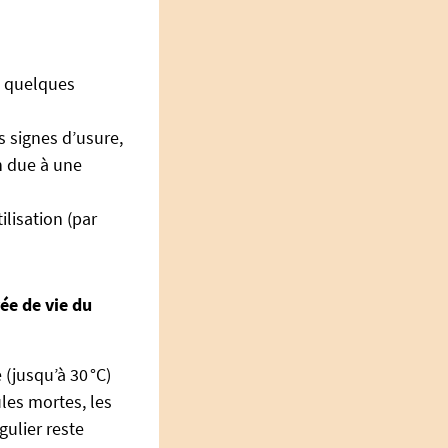
n quelques
s signes d’usure,
on due à une
lisation (par
ée de vie du
(jusqu’à 30 °C)
ules mortes, les
ulier reste