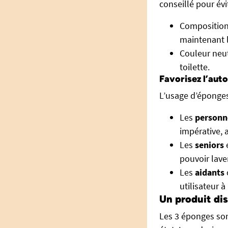
conseillé pour évi
Composition
maintenant l
Couleur neut
toilette.
Favorisez l’aut
L’usage d’éponge
Les
personn
impérative, a
Les
seniors
e
pouvoir lave
Les
aidants
utilisateur à
Un produit di
Les 3 éponges son