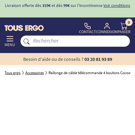
Livraison offerte dès
159€
et dès
99€
sur l'incontinence
Voir conditions
0
CONTACT
CONNEXION
PANIER
MENU
Besoin d'aide ou de conseils ?
03 20 81 93 89
Tous ergo
Accessoires
Rallonge de câble télécommande 4 boutons Cocoon 