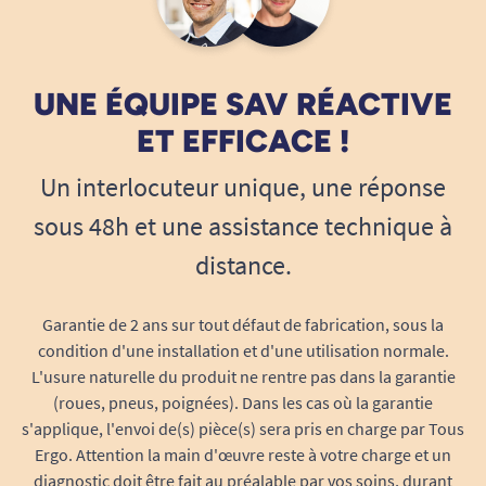
praticité et en autonomie au quotidien.
Optimisez la flexibilité et
l’accessibilité de votre télécommande
UNE ÉQUIPE SAV RÉACTIVE
L’utilisation d’une télécommande 4 boutons
ET EFFICACE !
permet de piloter indépendamment les deux
Un interlocuteur unique, une réponse
moteurs du fauteuil ou du lit Cocoon (réglage
dossier, relève-jambes…). Avec la
rallonge de
sous 48h et une assistance technique à
câble Cocoon
, vous pouvez
gagner des
distance.
centimètres de liberté de mouvement
essentiels pour adapter l’emplacement de la
Garantie de 2 ans sur tout défaut de fabrication, sous la
télécommande à vos besoins :
condition d'une installation et d'une utilisation normale.
L'usure naturelle du produit ne rentre pas dans la garantie
Installer la télécommande sur le côté
(roues, pneus, poignées). Dans les cas où la garantie
gauche ou droit, selon l’emplacement
s'applique, l'envoi de(s) pièce(s) sera pris en charge par Tous
préféré de l’utilisateur.
Ergo. Attention la main d'œuvre reste à votre charge et un
Rendre la télécommande accessible à
diagnostic doit être fait au préalable par vos soins, durant