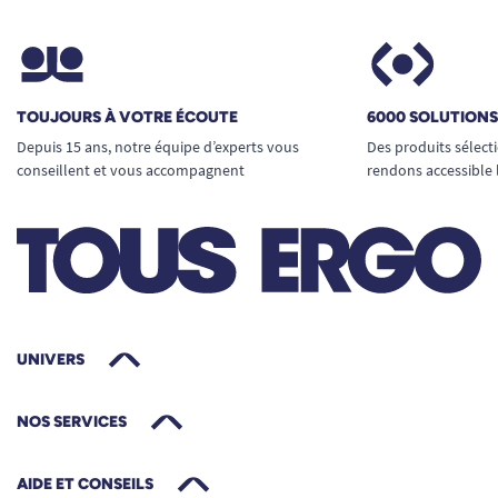
simplement à la télécommande 4 boutons
du Cocoon (modèles à 2 moteurs
uniquement). Aucun outil spécial n’est
nécessaire, il vous suffit de brancher la
TOUJOURS À VOTRE ÉCOUTE
6000 SOLUTION
rallonge entre la prise existante et votre
Depuis 15 ans, notre équipe d’experts vous
Des produits sélect
télécommande.
conseillent et vous accompagnent
rendons accessible 
Longueur généreuse
: profitez d’un câble
rallongé facilitant la circulation autour de
votre fauteuil ou lit médicalisé, sans
encombrement ni tension sur les
connectiques.
Connexion sécurisée
: les embouts sont
UNIVERS
robustes et assurent une connectique
fiable et durable, minimisant tout risque de
NOS SERVICES
faux contact ou de débranchement
involontaire.
AIDE ET CONSEILS
Sécurité et autonomie : un atout pour