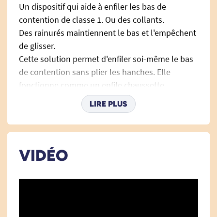
Un dispositif qui aide à enfiler les bas de
contention de classe 1. Ou des collants.
Des rainurés maintiennent le bas et l'empêchent
de glisser.
Cette solution permet d'enfiler soi-même le bas
de contention sans plier les hanches. Elle
fonctionne comme un enfile chaussette
classique.
LIRE PLUS
Il suffit de tirer le bas de contention sur la partie
en plastique, d'insérer le pied et de tirer sur le
cordon pour amener le bas sur la jambe.
Dispositif en plastique rigide.
VIDÉO
Le produit étant rigide, il fonctionne très bien. En
revanche, nous déconseillons cette aide
technique pour les chaussettes, car souvent
elles sont trop courtes pour que ce modèle soit