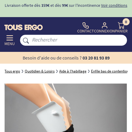
Livraison offerte dès
159€
et dès
99€
sur l'incontinence
Voir conditions
0
CONTACT
CONNEXION
PANIER
MENU
Besoin d'aide ou de conseils ?
03 20 81 93 89
Tous ergo
Quotidien & Loisirs
Aide à l'habillage
Enfile bas de contention