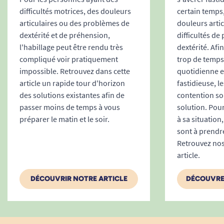
Bonjour, Merci d'avoir pris le temps de partager votre
difficultés motrices, des douleurs
certain temps,
avis. Nous sommes désolés d'apprendre que ce produit
ne répond pas à vos attentes en termes de praticité.
articulaires ou des problèmes de
douleurs artic
Votre retour est précieux et nous aide à améliorer notre
dextérité et de préhension,
difficultés de
offre. N’hésitez pas à nous faire part de vos suggestions
l'habillage peut être rendu très
dextérité. Afi
pour que nous puissions continuer à évoluer.
compliqué voir pratiquement
trop de temps 
Cordialement, L’équipe Tousergo
impossible. Retrouvez dans cette
quotidienne e
Tous Ergo
article un rapide tour d'horizon
fastidieuse, l
des solutions existantes afin de
contention so
passer moins de temps à vous
solution. Pour
préparer le matin et le soir.
à sa situation
1
2
3
24
sont à prendr
Retrouvez nos
article.
DÉCOUVRIR NOTRE ARTICLE
DÉCOUVRE