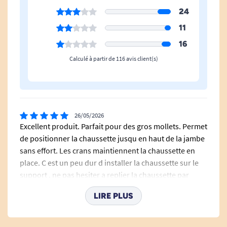
24
11
16
Calculé à partir de 116 avis client(s)
26/05/2026
Excellent produit. Parfait pour des gros mollets. Permet
de positionner la chaussette jusqu en haut de la jambe
sans effort. Les crans maintiennent la chaussette en
place. C est un peu dur d installer la chaussette sur le
support , ne pas hesiter a replier la chaussette par
dessus le support si besoin.il faut bien tirer le tissu
LIRE PLUS
jusqu en haut mais une fois fait, la chaussette s enfile
sans problème au niveau du talon et du mollet.il ne
reste plus qu a ajuster. Mettre un peu de talc ou de