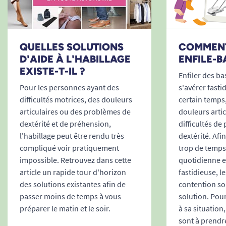
Bonjour Madame, Merci pour votre retour, nous allons
remonter votre remarque au fabricant. Cordialement,
L'équipe Tous Ergo
Tous Ergo
QUELLES SOLUTIONS
COMMENT
D'AIDE À L'HABILLAGE
ENFILE-B
EXISTE-T-IL ?
Enfiler des b
Pour les personnes ayant des
s'avérer fasti
17/03/2021
Il faut que je m'y habitue
difficultés motrices, des douleurs
certain temps,
articulaires ou des problèmes de
douleurs artic
A. Anonymous
dextérité et de préhension,
difficultés de
l'habillage peut être rendu très
dextérité. Afi
compliqué voir pratiquement
trop de temps 
07/12/2019
impossible. Retrouvez dans cette
quotidienne e
un produit un peu décevant , trop imposant ,et difficile
article un rapide tour d'horizon
fastidieuse, l
à utiliser pour moi qui a la maladie de Parkison
des solutions existantes afin de
contention so
passer moins de temps à vous
solution. Pour
A. Anonymous
préparer le matin et le soir.
à sa situation
sont à prendr
Bonjour Madame, Merci pour la franchise de votre avis.