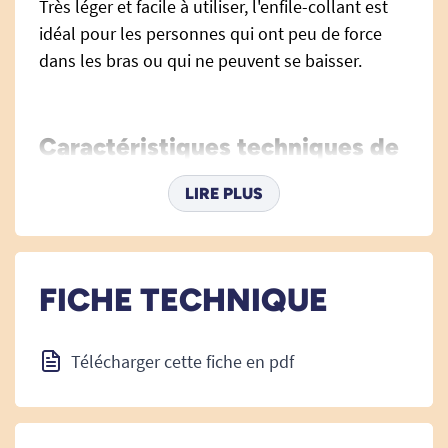
Très léger et facile à utiliser, l'enfile-collant est
idéal pour les personnes qui ont peu de force
dans les bras ou qui ne peuvent se baisser.
Caractéristiques techniques de
l'enfile collant Dorking :
LIRE PLUS
DIMENSIONS :
FICHE TECHNIQUE
Longueur de la corde : 92 cm
Longueur de la gouttière : 22,9 cm
Télécharger cette fiche en pdf
POIDS :