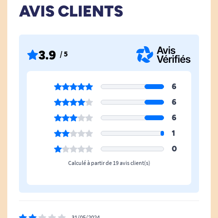
AVIS CLIENTS
Poids : 106 g
Voir toutes les aides à l'habillage
.
3.9
/ 5
Voir tous les produits pour m'aider à me pencher.
6
Voir tous les produits pour m'aider à me sentir en sécurité.
6
6
1
0
Calculé à partir de 19 avis client(s)
31/05/2024